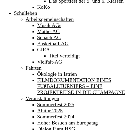
Das Sportfest der 5. und 6. Klassen
KoKo
Schulleben
Arbeitsgemeinschaften
Musik AGs
Mathe-AG
Schach AG
Basketball-AG
GIRA
Titel verteidigt
Vielfalt-AG
Fahrten
Ökologie in Istrien
FILMDOKUMENTATION EINES
FUßBALLTURNIERS – EINE
PROJEKTREISE IN DIE CHAMPAGNE
Veranstaltungen
Sommerfest 2025
Abitur 2025
Sommerfest 2024
Hoher Besuch am Europatag
Dialog P am HSG