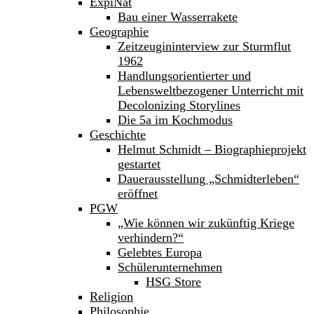
ExpiNat
Bau einer Wasserrakete
Geographie
Zeitzeugininterview zur Sturmflut
1962
Handlungsorientierter und
Lebensweltbezogener Unterricht mit
Decolonizing Storylines
Die 5a im Kochmodus
Geschichte
Helmut Schmidt – Biographieprojekt
gestartet
Dauerausstellung „Schmidterleben“
eröffnet
PGW
„Wie können wir zukünftig Kriege
verhindern?“
Gelebtes Europa
Schülerunternehmen
HSG Store
Religion
Philosophie