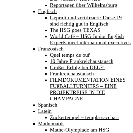
Reportagen über Wilhelmsburg
Englisch
Geprüft und zertifiziert: Diese 19
sind richtig gut in Englisch
The HSG goes TEXAS
World Café – HSG Junior English
Experts meet international executives
Französisch
Quel temps de ouf !
10 Jahre Frankreichaustausch
Großer Erfolg bei DELF!
Frankreichaustausch
FILMDOKUMENTATION EINES
FUßBALLTURNIERS – EINE
PROJEKTREISE IN DIE
CHAMPAGNE
Spanisch
Latein
Zuckertempel – templa sacchari
Mathematik
Mathe-Olympiade am HSG