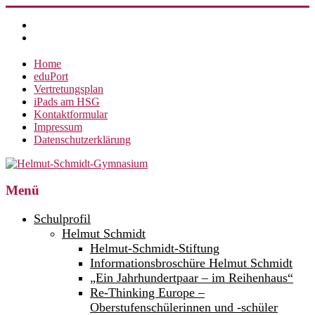
Zum
Inhalt
springen
Home
eduPort
Vertretungsplan
iPads am HSG
Kontaktformular
Impressum
Datenschutzerklärung
Helmut-
Menü
Schmidt-
Schulprofil
Gymnasium
Helmut Schmidt
Helmut-Schmidt-Stiftung
360°
weltoffen.
Informationsbroschüre Helmut Schmidt
„Ein Jahrhundertpaar – im Reihenhaus“
Re-Thinking Europe –
Oberstufenschülerinnen und -schüler