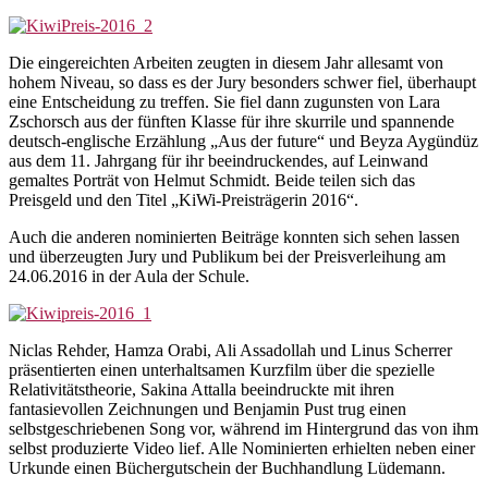
Die eingereichten Arbeiten zeugten in diesem Jahr allesamt von
hohem Niveau, so dass es der Jury besonders schwer fiel, überhaupt
eine Entscheidung zu treffen. Sie fiel dann zugunsten von Lara
Zschorsch aus der fünften Klasse für ihre skurrile und spannende
deutsch-englische Erzählung „Aus der future“ und Beyza Aygündüz
aus dem 11. Jahrgang für ihr beeindruckendes, auf Leinwand
gemaltes Porträt von Helmut Schmidt. Beide teilen sich das
Preisgeld und den Titel „KiWi-Preisträgerin 2016“.
Auch die anderen nominierten Beiträge konnten sich sehen lassen
und überzeugten Jury und Publikum bei der Preisverleihung am
24.06.2016 in der Aula der Schule.
Niclas Rehder, Hamza Orabi, Ali Assadollah und Linus Scherrer
präsentierten einen unterhaltsamen Kurzfilm über die spezielle
Relativitätstheorie, Sakina Attalla beeindruckte mit ihren
fantasievollen Zeichnungen und Benjamin Pust trug einen
selbstgeschriebenen Song vor, während im Hintergrund das von ihm
selbst produzierte Video lief. Alle Nominierten erhielten neben einer
Urkunde einen Büchergutschein der Buchhandlung Lüdemann.