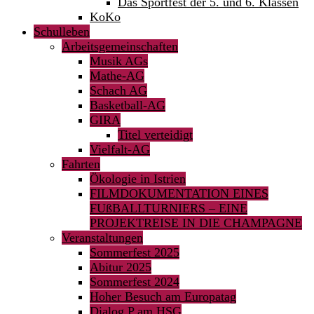
Das Sportfest der 5. und 6. Klassen
KoKo
Schulleben
Arbeitsgemeinschaften
Musik AGs
Mathe-AG
Schach AG
Basketball-AG
GIRA
Titel verteidigt
Vielfalt-AG
Fahrten
Ökologie in Istrien
FILMDOKUMENTATION EINES
FUßBALLTURNIERS – EINE
PROJEKTREISE IN DIE CHAMPAGNE
Veranstaltungen
Sommerfest 2025
Abitur 2025
Sommerfest 2024
Hoher Besuch am Europatag
Dialog P am HSG