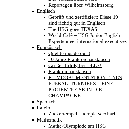
Reportagen über Wilhelmsburg
Englisch
Geprüft und zertifiziert: Diese 19
sind richtig gut in Englisch
The HSG goes TEXAS
World Café – HSG Junior English
Experts meet international executives
Französisch
Quel temps de ouf !
10 Jahre Frankreichaustausch
Großer Erfolg bei DELF!
Frankreichaustausch
FILMDOKUMENTATION EINES
FUßBALLTURNIERS – EINE
PROJEKTREISE IN DIE
CHAMPAGNE
Spanisch
Latein
Zuckertempel – templa sacchari
Mathematik
Mathe-Olympiade am HSG