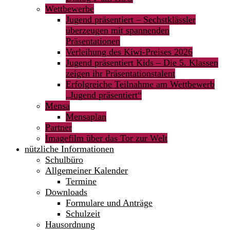
Wettbewerbe
Jugend präsentiert – Sechstklässler
überzeugen mit spannenden
Präsentationen
Verleihung des Kiwi-Preises 2026
Jugend präsentiert Kids – Die 5. Klassen
zeigen ihr Präsentationstalent
Erfolgreiche Teilnahme am Wettbewerb
„Jugend präsentiert“
Mensa
Mensaplan
Partner
Imagefilm über das Tor zur Welt
nützliche Informationen
Schulbüro
Allgemeiner Kalender
Termine
Downloads
Formulare und Anträge
Schulzeit
Hausordnung