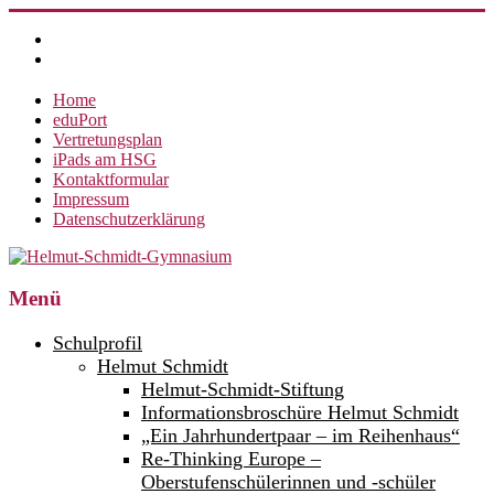
Zum
Inhalt
springen
Home
eduPort
Vertretungsplan
iPads am HSG
Kontaktformular
Impressum
Datenschutzerklärung
Helmut-
Menü
Schmidt-
Schulprofil
Gymnasium
Helmut Schmidt
Helmut-Schmidt-Stiftung
360°
weltoffen.
Informationsbroschüre Helmut Schmidt
„Ein Jahrhundertpaar – im Reihenhaus“
Re-Thinking Europe –
Oberstufenschülerinnen und -schüler