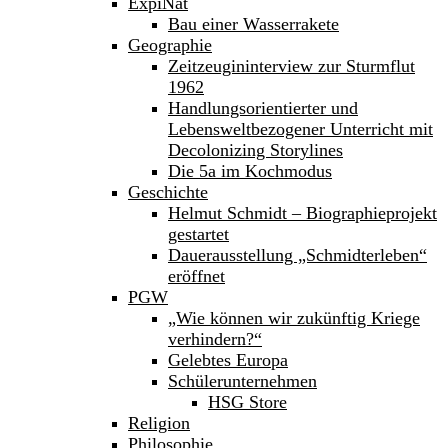
ExpiNat
Bau einer Wasserrakete
Geographie
Zeitzeugininterview zur Sturmflut
1962
Handlungsorientierter und
Lebensweltbezogener Unterricht mit
Decolonizing Storylines
Die 5a im Kochmodus
Geschichte
Helmut Schmidt – Biographieprojekt
gestartet
Dauerausstellung „Schmidterleben“
eröffnet
PGW
„Wie können wir zukünftig Kriege
verhindern?“
Gelebtes Europa
Schülerunternehmen
HSG Store
Religion
Philosophie