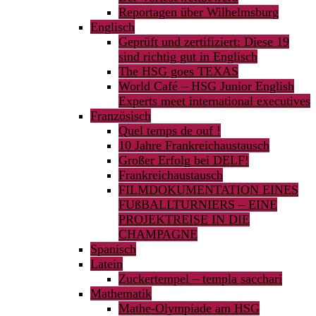
Reportagen über Wilhelmsburg
Englisch
Geprüft und zertifiziert: Diese 19
sind richtig gut in Englisch
The HSG goes TEXAS
World Café – HSG Junior English
Experts meet international executives
Französisch
Quel temps de ouf !
10 Jahre Frankreichaustausch
Großer Erfolg bei DELF!
Frankreichaustausch
FILMDOKUMENTATION EINES
FUßBALLTURNIERS – EINE
PROJEKTREISE IN DIE
CHAMPAGNE
Spanisch
Latein
Zuckertempel – templa sacchari
Mathematik
Mathe-Olympiade am HSG