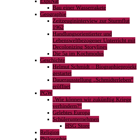
ExpiNat
Bau einer Wasserrakete
Geographie
Zeitzeugininterview zur Sturmflut
1962
Handlungsorientierter und
Lebensweltbezogener Unterricht mit
Decolonizing Storylines
Die 5a im Kochmodus
Geschichte
Helmut Schmidt – Biographieprojekt
gestartet
Dauerausstellung „Schmidterleben“
eröffnet
PGW
„Wie können wir zukünftig Kriege
verhindern?“
Gelebtes Europa
Schülerunternehmen
HSG Store
Religion
Philosophie