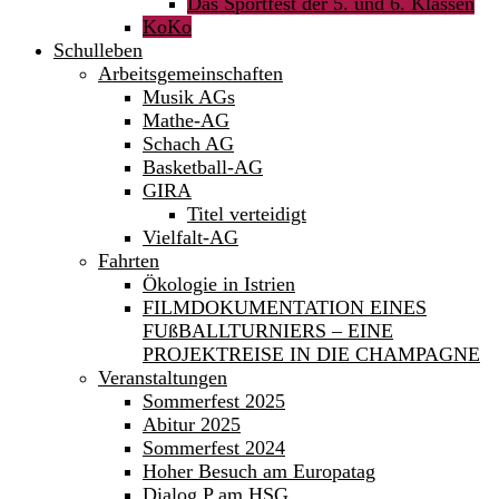
Das Sportfest der 5. und 6. Klassen
KoKo
Schulleben
Arbeitsgemeinschaften
Musik AGs
Mathe-AG
Schach AG
Basketball-AG
GIRA
Titel verteidigt
Vielfalt-AG
Fahrten
Ökologie in Istrien
FILMDOKUMENTATION EINES
FUßBALLTURNIERS – EINE
PROJEKTREISE IN DIE CHAMPAGNE
Veranstaltungen
Sommerfest 2025
Abitur 2025
Sommerfest 2024
Hoher Besuch am Europatag
Dialog P am HSG