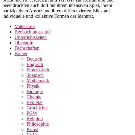
beeindruckten auch dort mit ihrem intensiven Spiel, ihrem
partizipativen Ansatz und ihrem differenzierten Blick auf
individuelle und kollektive Formen der Identität.
Mittelstufe
Beobachtungsstufe
Unterrichtszeiten
Oberstufe
Fachschaften
Fächer
Deutsch
Englisch
Französisch
Spanisch
Mathematik
Physik
Biologie
Chemie
ExpiNat
Geschichte
PGW
Religion
Philosophie
Kunst
KoKo