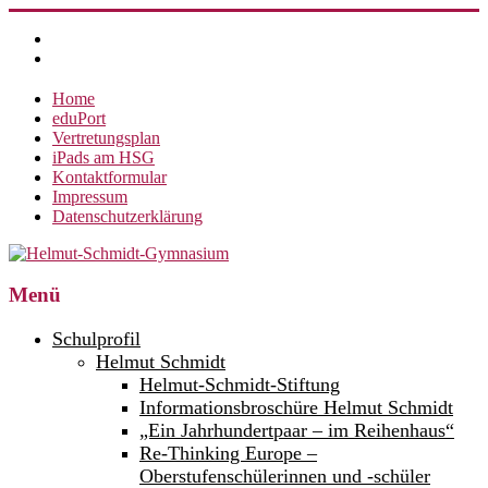
Zum
Inhalt
springen
Home
eduPort
Vertretungsplan
iPads am HSG
Kontaktformular
Impressum
Datenschutzerklärung
Helmut-
Menü
Schmidt-
Schulprofil
Gymnasium
Helmut Schmidt
Helmut-Schmidt-Stiftung
360°
weltoffen.
Informationsbroschüre Helmut Schmidt
„Ein Jahrhundertpaar – im Reihenhaus“
Re-Thinking Europe –
Oberstufenschülerinnen und -schüler