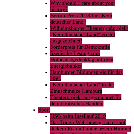
Why should I care about your
history?
Bertini-Preis 2018 für „Kein
deutscher Land“
Wilhelmsburger Theatergroßprojekt
„Kein deutscher Land“ erneut
ausgezeichnet!
Förderpreis für Demokratie
Szenische Lesung zum
Holocaustgedenktag auf dem
Energiebunker
Hamburger Bildungspreis für das
HSG
„Kein deutscher Land“ in der
Zinnschmelze Hamburg
Theaterprojekt ausgezeichnet für
demokratisches Handeln
Sport
HSG beim Insellauf 2019
Das Tor zu Welt bewegt sich – auf
dickem Eis und unter freiem Himmel