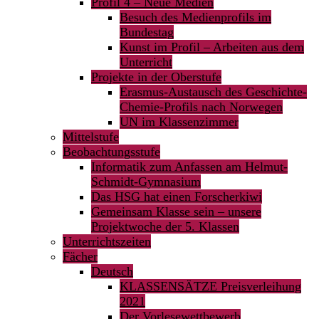
Profil 4 – Neue Medien
Besuch des Medienprofils im
Bundestag
Kunst im Profil – Arbeiten aus dem
Unterricht
Projekte in der Oberstufe
Erasmus-Austausch des Geschichte-
Chemie-Profils nach Norwegen
UN im Klassenzimmer
Mittelstufe
Beobachtungsstufe
Informatik zum Anfassen am Helmut-
Schmidt-Gymnasium
Das HSG hat einen Forscherkiwi
Gemeinsam Klasse sein – unsere
Projektwoche der 5. Klassen
Unterrichtszeiten
Fächer
Deutsch
KLASSENSÄTZE Preisverleihung
2021
Der Vorlesewettbewerb