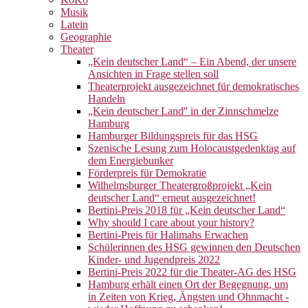
Musik
Latein
Geographie
Theater
„Kein deutscher Land“ – Ein Abend, der unsere
Ansichten in Frage stellen soll
Theaterprojekt ausgezeichnet für demokratisches
Handeln
„Kein deutscher Land'' in der Zinnschmelze
Hamburg
Hamburger Bildungspreis für das HSG
Szenische Lesung zum Holocaustgedenktag auf
dem Energiebunker
Förderpreis für Demokratie
Wilhelmsburger Theatergroßprojekt „Kein
deutscher Land“ erneut ausgezeichnet!
Bertini-Preis 2018 für „Kein deutscher Land“
Why should I care about your history?
Bertini-Preis für Halimahs Erwachen
Schülerinnen des HSG gewinnen den Deutschen
Kinder- und Jugendpreis 2022
Bertini-Preis 2022 für die Theater-AG des HSG
Hamburg erhält einen Ort der Begegnung, um
in Zeiten von Krieg, Ängsten und Ohnmacht -