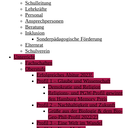
Schulleitung
Lehrkräfte
Personal
Ansprechpersonen
Beratung
Inklusion
Sonderpädagogische Förderung
Elternrat
Schulverein
Unterricht
Fachschaften
Oberstufe
Erfolgreiches Abitur 2023!
Profil 1 – Glaube und Wissenschaft
Demokratie und Religion
Religions- und PGW-Profil gewinnt
den Hamburg Memory Preis
Profil 2 – Nachhaltigkeit und Zukunft
Grüße aus der Biologie & dem Bio-
Geo-Phil-Profil 2022/23
Profil 3 – Eine Welt im Wandel