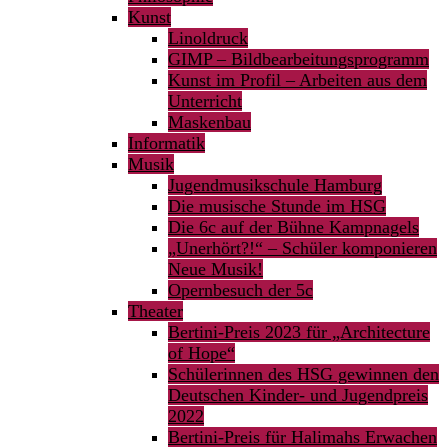
Kunst
Linoldruck
GIMP – Bildbearbeitungsprogramm
Kunst im Profil – Arbeiten aus dem
Unterricht
Maskenbau
Informatik
Musik
Jugendmusikschule Hamburg
Die musische Stunde im HSG
Die 6c auf der Bühne Kampnagels
„Unerhört?!“ – Schüler komponieren
Neue Musik!
Opernbesuch der 5c
Theater
Bertini-Preis 2023 für „Architecture
of Hope“
Schülerinnen des HSG gewinnen den
Deutschen Kinder- und Jugendpreis
2022
Bertini-Preis für Halimahs Erwachen