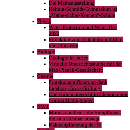
Die Matheausstellung
Helmut-Schmidt-Gymnasium ist
„Mathe-sicher-Können“-Schule
Physik
Water Protection and Water Use
2020
Projekttag zum Tidenhub und Ebb-
und Flutstrom
Biologie
Ökologie in Istrien
Virtuelle Unterrichtsstunde mit der
Max-Planck-Gesellschaft:
Chemie
Proteinquantifizierung dank
Ingeborg-Gross-Stiftung!
Oberstufenunterricht in Chemie unter
Corona-Bedingungen
NWT
Mimosa pudica – die Sinnpflanze,
die sich sichtbar bewegt
Kakteenpflanzung der 5c