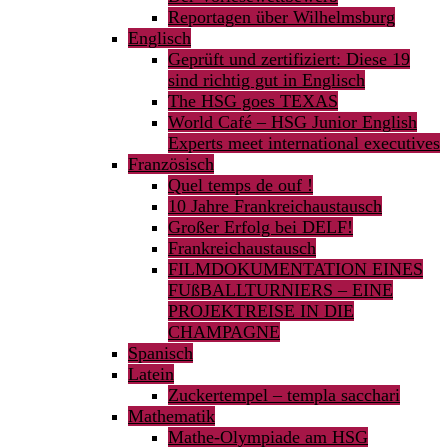
Reportagen über Wilhelmsburg
Englisch
Geprüft und zertifiziert: Diese 19
sind richtig gut in Englisch
The HSG goes TEXAS
World Café – HSG Junior English
Experts meet international executives
Französisch
Quel temps de ouf !
10 Jahre Frankreichaustausch
Großer Erfolg bei DELF!
Frankreichaustausch
FILMDOKUMENTATION EINES
FUßBALLTURNIERS – EINE
PROJEKTREISE IN DIE
CHAMPAGNE
Spanisch
Latein
Zuckertempel – templa sacchari
Mathematik
Mathe-Olympiade am HSG