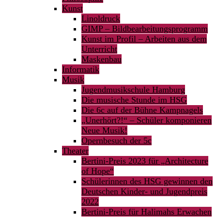
Kunst
Linoldruck
GIMP – Bildbearbeitungsprogramm
Kunst im Profil – Arbeiten aus dem
Unterricht
Maskenbau
Informatik
Musik
Jugendmusikschule Hamburg
Die musische Stunde im HSG
Die 6c auf der Bühne Kampnagels
„Unerhört?!“ – Schüler komponieren
Neue Musik!
Opernbesuch der 5c
Theater
Bertini-Preis 2023 für „Architecture
of Hope“
Schülerinnen des HSG gewinnen den
Deutschen Kinder- und Jugendpreis
2022
Bertini-Preis für Halimahs Erwachen