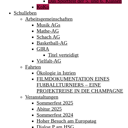
Das Sportfest der 5. und 6. Klassen
KoKo
Schulleben
Arbeitsgemeinschaften
Musik AGs
Mathe-AG
Schach AG
Basketball-AG
GIRA
Titel verteidigt
Vielfalt-AG
Fahrten
Ökologie in Istrien
FILMDOKUMENTATION EINES
FUßBALLTURNIERS – EINE
PROJEKTREISE IN DIE CHAMPAGNE
Veranstaltungen
Sommerfest 2025
Abitur 2025
Sommerfest 2024
Hoher Besuch am Europatag
Dialog P am HSG