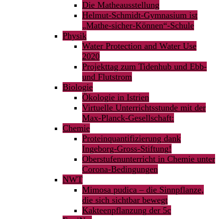
Die Matheausstellung
Helmut-Schmidt-Gymnasium ist
„Mathe-sicher-Können“-Schule
Physik
Water Protection and Water Use
2020
Projekttag zum Tidenhub und Ebb-
und Flutstrom
Biologie
Ökologie in Istrien
Virtuelle Unterrichtsstunde mit der
Max-Planck-Gesellschaft:
Chemie
Proteinquantifizierung dank
Ingeborg-Gross-Stiftung!
Oberstufenunterricht in Chemie unter
Corona-Bedingungen
NWT
Mimosa pudica – die Sinnpflanze,
die sich sichtbar bewegt
Kakteenpflanzung der 5c