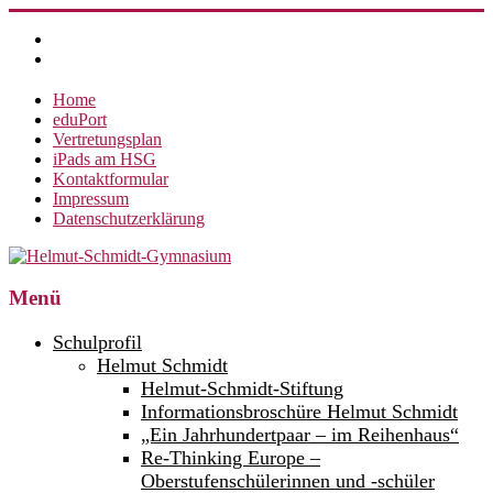
Zum
Inhalt
springen
Home
eduPort
Vertretungsplan
iPads am HSG
Kontaktformular
Impressum
Datenschutzerklärung
Helmut-
Menü
Schmidt-
Schulprofil
Gymnasium
Helmut Schmidt
Helmut-Schmidt-Stiftung
360°
weltoffen.
Informationsbroschüre Helmut Schmidt
„Ein Jahrhundertpaar – im Reihenhaus“
Re-Thinking Europe –
Oberstufenschülerinnen und -schüler