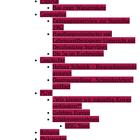
ExpiNat
Bau einer Wasserrakete
Geographie
Zeitzeugininterview zur Sturmflut
1962
Handlungsorientierter und
Lebensweltbezogener Unterricht mit
Decolonizing Storylines
Die 5a im Kochmodus
Geschichte
Helmut Schmidt – Biographieprojekt
gestartet
Dauerausstellung „Schmidterleben“
eröffnet
PGW
„Wie können wir zukünftig Kriege
verhindern?“
Gelebtes Europa
Schülerunternehmen
HSG Store
Religion
Philosophie