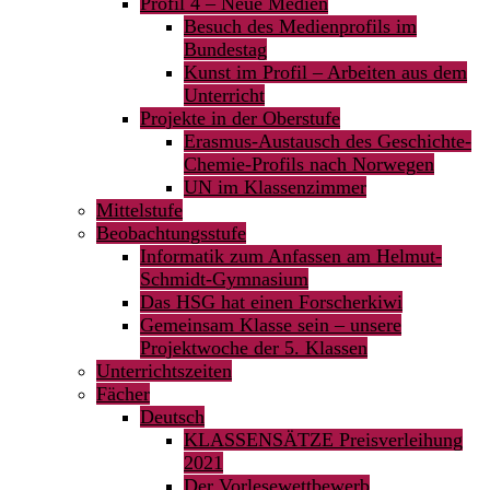
Profil 4 – Neue Medien
Besuch des Medienprofils im
Bundestag
Kunst im Profil – Arbeiten aus dem
Unterricht
Projekte in der Oberstufe
Erasmus-Austausch des Geschichte-
Chemie-Profils nach Norwegen
UN im Klassenzimmer
Mittelstufe
Beobachtungsstufe
Informatik zum Anfassen am Helmut-
Schmidt-Gymnasium
Das HSG hat einen Forscherkiwi
Gemeinsam Klasse sein – unsere
Projektwoche der 5. Klassen
Unterrichtszeiten
Fächer
Deutsch
KLASSENSÄTZE Preisverleihung
2021
Der Vorlesewettbewerb