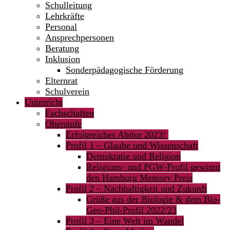
Schulleitung
Lehrkräfte
Personal
Ansprechpersonen
Beratung
Inklusion
Sonderpädagogische Förderung
Elternrat
Schulverein
Unterricht
Fachschaften
Oberstufe
Erfolgreiches Abitur 2023!
Profil 1 – Glaube und Wissenschaft
Demokratie und Religion
Religions- und PGW-Profil gewinnt
den Hamburg Memory Preis
Profil 2 – Nachhaltigkeit und Zukunft
Grüße aus der Biologie & dem Bio-
Geo-Phil-Profil 2022/23
Profil 3 – Eine Welt im Wandel