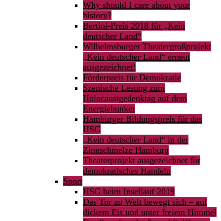
Why should I care about your
history?
Bertini-Preis 2018 für „Kein
deutscher Land“
Wilhelmsburger Theatergroßprojekt
„Kein deutscher Land“ erneut
ausgezeichnet!
Förderpreis für Demokratie
Szenische Lesung zum
Holocaustgedenktag auf dem
Energiebunker
Hamburger Bildungspreis für das
HSG
„Kein deutscher Land“ in der
Zinnschmelze Hamburg
Theaterprojekt ausgezeichnet für
demokratisches Handeln
Sport
HSG beim Insellauf 2019
Das Tor zu Welt bewegt sich – auf
dickem Eis und unter freiem Himmel