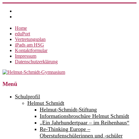
Zum
Inhalt
springen
Home
eduPort
Vertretungsplan
iPads am HSG
Kontaktformular
Impressum
Datenschutzerklärung
Helmut-
Menü
Schmidt-
Schulprofil
Gymnasium
Helmut Schmidt
Helmut-Schmidt-Stiftung
360°
weltoffen.
Informationsbroschüre Helmut Schmidt
„Ein Jahrhundertpaar – im Reihenhaus“
Re-Thinking Europe –
Oberstufenschülerinnen und -schüler