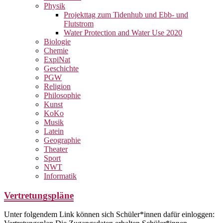
Physik
Projekttag zum Tidenhub und Ebb- und
Flutstrom
Water Protection and Water Use 2020
Biologie
Chemie
ExpiNat
Geschichte
PGW
Religion
Philosophie
Kunst
KoKo
Musik
Latein
Geographie
Theater
Sport
NWT
Informatik
Vertretungspläne
Unter folgendem Link können sich Schüler*innen dafür einloggen: