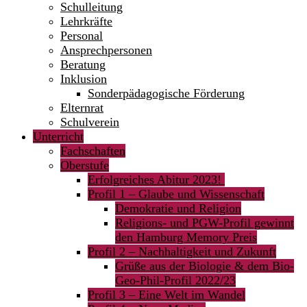
Schulleitung
Lehrkräfte
Personal
Ansprechpersonen
Beratung
Inklusion
Sonderpädagogische Förderung
Elternrat
Schulverein
Unterricht
Fachschaften
Oberstufe
Erfolgreiches Abitur 2023!
Profil 1 – Glaube und Wissenschaft
Demokratie und Religion
Religions- und PGW-Profil gewinnt
den Hamburg Memory Preis
Profil 2 – Nachhaltigkeit und Zukunft
Grüße aus der Biologie & dem Bio-
Geo-Phil-Profil 2022/23
Profil 3 – Eine Welt im Wandel