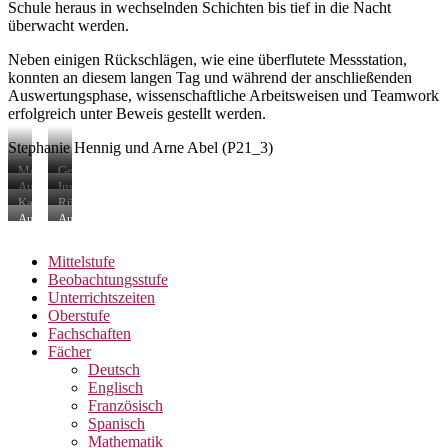
Schule heraus in wechselnden Schichten bis tief in die Nacht
überwacht werden.
Neben einigen Rückschlägen, wie eine überflutete Messstation,
konnten an diesem langen Tag und während der anschließenden
Auswertungsphase, wissenschaftliche Arbeitsweisen und Teamwork
erfolgreich unter Beweis gestellt werden.
Stephanie Hennig und Arne Abel (P21_3)
Motiviert
Gegenseitige
und
Evaluation
Aufbau
Installation
startklar
der
an
der
Kalibrierung
Rückschläge
Präsentationen
der
Sensoren
der
gehören
Aufbau
Aufbau
Bunthäuser
(Bunthaus)
Sensoren
dazu
der
der
Spitze
(Bunthaus)
Strömungssensoren
Pegelsensoren
Mittelstufe
(Entenwerder)
(Entenwerder)
Beobachtungsstufe
Unterrichtszeiten
Oberstufe
Fachschaften
Fächer
Deutsch
Englisch
Französisch
Spanisch
Mathematik