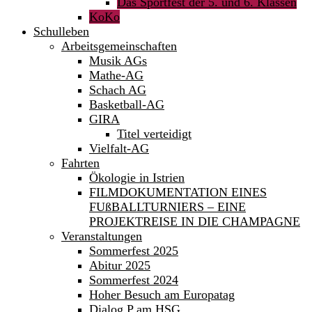
Das Sportfest der 5. und 6. Klassen
KoKo
Schulleben
Arbeitsgemeinschaften
Musik AGs
Mathe-AG
Schach AG
Basketball-AG
GIRA
Titel verteidigt
Vielfalt-AG
Fahrten
Ökologie in Istrien
FILMDOKUMENTATION EINES
FUßBALLTURNIERS – EINE
PROJEKTREISE IN DIE CHAMPAGNE
Veranstaltungen
Sommerfest 2025
Abitur 2025
Sommerfest 2024
Hoher Besuch am Europatag
Dialog P am HSG