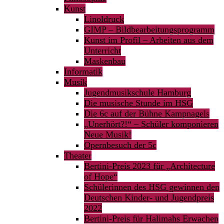
Kunst
Linoldruck
GIMP – Bildbearbeitungsprogramm
Kunst im Profil – Arbeiten aus dem
Unterricht
Maskenbau
Informatik
Musik
Jugendmusikschule Hamburg
Die musische Stunde im HSG
Die 6c auf der Bühne Kampnagels
„Unerhört?!“ – Schüler komponieren
Neue Musik!
Opernbesuch der 5c
Theater
Bertini-Preis 2023 für „Architecture
of Hope“
Schülerinnen des HSG gewinnen den
Deutschen Kinder- und Jugendpreis
2022
Bertini-Preis für Halimahs Erwachen