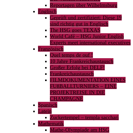
Reportagen über Wilhelmsburg
Englisch
Geprüft und zertifiziert: Diese 19
sind richtig gut in Englisch
The HSG goes TEXAS
World Café – HSG Junior English
Experts meet international executives
Französisch
Quel temps de ouf !
10 Jahre Frankreichaustausch
Großer Erfolg bei DELF!
Frankreichaustausch
FILMDOKUMENTATION EINES
FUßBALLTURNIERS – EINE
PROJEKTREISE IN DIE
CHAMPAGNE
Spanisch
Latein
Zuckertempel – templa sacchari
Mathematik
Mathe-Olympiade am HSG