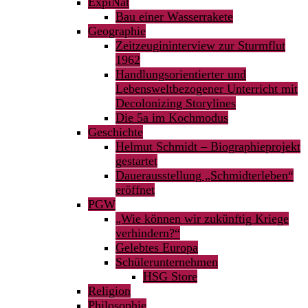
ExpiNat
Bau einer Wasserrakete
Geographie
Zeitzeugininterview zur Sturmflut
1962
Handlungsorientierter und
Lebensweltbezogener Unterricht mit
Decolonizing Storylines
Die 5a im Kochmodus
Geschichte
Helmut Schmidt – Biographieprojekt
gestartet
Dauerausstellung „Schmidterleben“
eröffnet
PGW
„Wie können wir zukünftig Kriege
verhindern?“
Gelebtes Europa
Schülerunternehmen
HSG Store
Religion
Philosophie