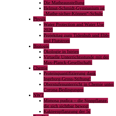
Die Matheausstellung
Helmut-Schmidt-Gymnasium ist
„Mathe-sicher-Können“-Schule
Physik
Water Protection and Water Use
2020
Projekttag zum Tidenhub und Ebb-
und Flutstrom
Biologie
Ökologie in Istrien
Virtuelle Unterrichtsstunde mit der
Max-Planck-Gesellschaft:
Chemie
Proteinquantifizierung dank
Ingeborg-Gross-Stiftung!
Oberstufenunterricht in Chemie unter
Corona-Bedingungen
NWT
Mimosa pudica – die Sinnpflanze,
die sich sichtbar bewegt
Kakteenpflanzung der 5c