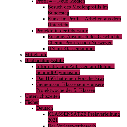
Profil 4 – Neue Medien
Besuch des Medienprofils im
Bundestag
Kunst im Profil – Arbeiten aus dem
Unterricht
Projekte in der Oberstufe
Erasmus-Austausch des Geschichte-
Chemie-Profils nach Norwegen
UN im Klassenzimmer
Mittelstufe
Beobachtungsstufe
Informatik zum Anfassen am Helmut-
Schmidt-Gymnasium
Das HSG hat einen Forscherkiwi
Gemeinsam Klasse sein – unsere
Projektwoche der 5. Klassen
Unterrichtszeiten
Fächer
Deutsch
KLASSENSÄTZE Preisverleihung
2021
Der Vorlesewettbewerb