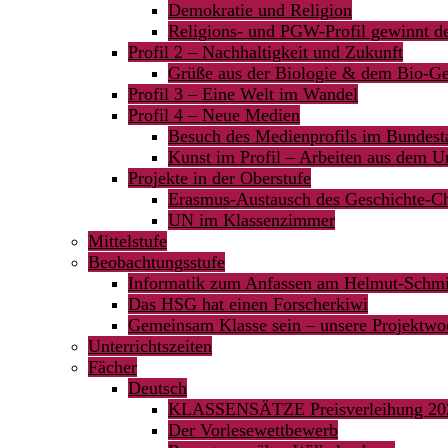
Demokratie und Religion
Religions- und PGW-Profil gewinnt 
Profil 2 – Nachhaltigkeit und Zukunft
Grüße aus der Biologie & dem Bio-Ge
Profil 3 – Eine Welt im Wandel
Profil 4 – Neue Medien
Besuch des Medienprofils im Bundest
Kunst im Profil – Arbeiten aus dem Un
Projekte in der Oberstufe
Erasmus-Austausch des Geschichte-C
UN im Klassenzimmer
Mittelstufe
Beobachtungsstufe
Informatik zum Anfassen am Helmut-Sch
Das HSG hat einen Forscherkiwi
Gemeinsam Klasse sein – unsere Projektwoc
Unterrichtszeiten
Fächer
Deutsch
KLASSENSÄTZE Preisverleihung 20
Der Vorlesewettbewerb