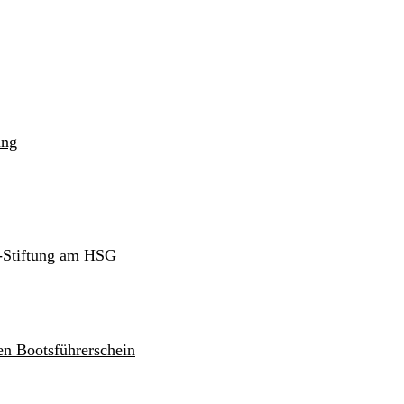
ung
r-Stiftung am HSG
en Bootsführerschein