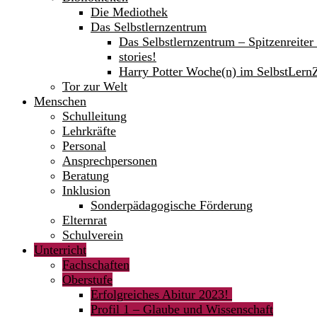
Die Mediothek
Das Selbstlernzentrum
Das Selbstlernzentrum – Spitzenreite
stories!
Harry Potter Woche(n) im SelbstLern
Tor zur Welt
Menschen
Schulleitung
Lehrkräfte
Personal
Ansprechpersonen
Beratung
Inklusion
Sonderpädagogische Förderung
Elternrat
Schulverein
Unterricht
Fachschaften
Oberstufe
Erfolgreiches Abitur 2023!
Profil 1 – Glaube und Wissenschaft