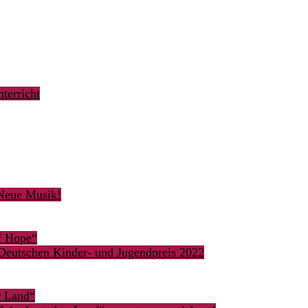
terricht
 Neue Musik!
of Hope“
Deutschen Kinder- und Jugendpreis 2022
r Land“