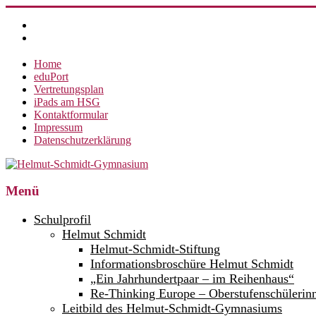
Zum
Inhalt
springen
Home
eduPort
Vertretungsplan
iPads am HSG
Kontaktformular
Impressum
Datenschutzerklärung
Helmut-
Menü
Schmidt-
Schulprofil
Gymnasium
Helmut Schmidt
Helmut-Schmidt-Stiftung
360°
weltoffen.
Informationsbroschüre Helmut Schmidt
„Ein Jahrhundertpaar – im Reihenhaus“
Re-Thinking Europe – Oberstufenschülerin
Leitbild des Helmut-Schmidt-Gymnasiums