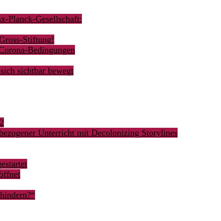
ax-Planck-Gesellschaft:
Gross-Stiftung!
r Corona-Bedingungen
sich sichtbar bewegt
62
bezogener Unterricht mit Decolonizing Storylines
estartet
öffnet
rhindern?“