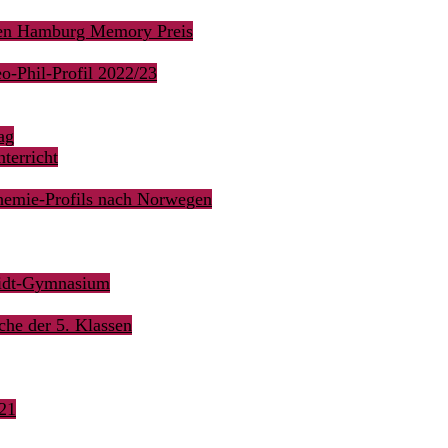
den Hamburg Memory Preis
o-Phil-Profil 2022/23
ag
terricht
hemie-Profils nach Norwegen
midt-Gymnasium
he der 5. Klassen
21