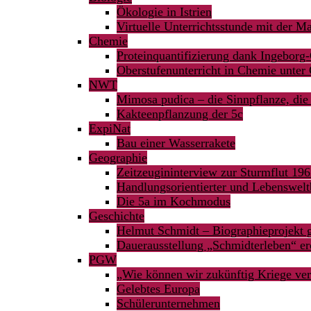
Ökologie in Istrien
Virtuelle Unterrichtsstunde mit der M
Chemie
Proteinquantifizierung dank Ingeborg-
Oberstufenunterricht in Chemie unte
NWT
Mimosa pudica – die Sinnpflanze, die 
Kakteenpflanzung der 5c
ExpiNat
Bau einer Wasserrakete
Geographie
Zeitzeugininterview zur Sturmflut 19
Handlungsorientierter und Lebenswelt
Die 5a im Kochmodus
Geschichte
Helmut Schmidt – Biographieprojekt g
Dauerausstellung „Schmidterleben“ er
PGW
„Wie können wir zukünftig Kriege ve
Gelebtes Europa
Schülerunternehmen