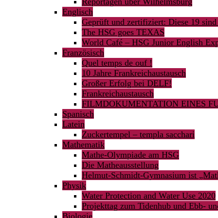
Reportagen über Wilhelmsburg
Englisch
Geprüft und zertifiziert: Diese 19 sind
The HSG goes TEXAS
World Café – HSG Junior English Expe
Französisch
Quel temps de ouf !
10 Jahre Frankreichaustausch
Großer Erfolg bei DELF!
Frankreichaustausch
FILMDOKUMENTATION EINES FU
Spanisch
Latein
Zuckertempel – templa sacchari
Mathematik
Mathe-Olympiade am HSG
Die Matheausstellung
Helmut-Schmidt-Gymnasium ist „Mat
Physik
Water Protection and Water Use 2020
Projekttag zum Tidenhub und Ebb- un
Biologie