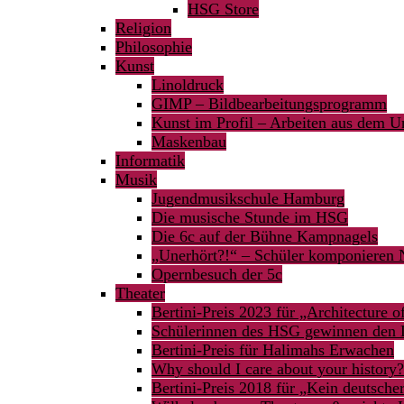
HSG Store
Religion
Philosophie
Kunst
Linoldruck
GIMP – Bildbearbeitungsprogramm
Kunst im Profil – Arbeiten aus dem Un
Maskenbau
Informatik
Musik
Jugendmusikschule Hamburg
Die musische Stunde im HSG
Die 6c auf der Bühne Kampnagels
„Unerhört?!“ – Schüler komponieren
Opernbesuch der 5c
Theater
Bertini-Preis 2023 für „Architecture 
Schülerinnen des HSG gewinnen den 
Bertini-Preis für Halimahs Erwachen
Why should I care about your history?
Bertini-Preis 2018 für „Kein deutsche