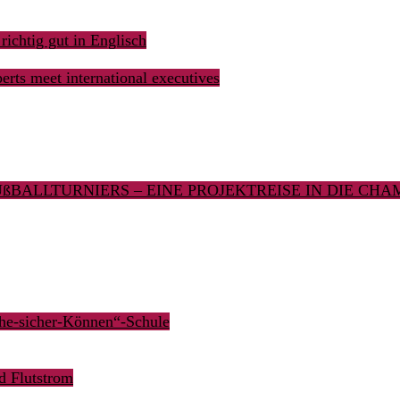
 richtig gut in Englisch
rts meet international executives
ßBALLTURNIERS – EINE PROJEKTREISE IN DIE CH
he-sicher-Können“-Schule
d Flutstrom