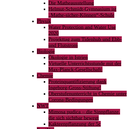
Die Matheausstellung
Helmut-Schmidt-Gymnasium ist
„Mathe-sicher-Können“-Schule
Physik
Water Protection and Water Use
2020
Projekttag zum Tidenhub und Ebb-
und Flutstrom
Biologie
Ökologie in Istrien
Virtuelle Unterrichtsstunde mit der
Max-Planck-Gesellschaft:
Chemie
Proteinquantifizierung dank
Ingeborg-Gross-Stiftung!
Oberstufenunterricht in Chemie unter
Corona-Bedingungen
NWT
Mimosa pudica – die Sinnpflanze,
die sich sichtbar bewegt
Kakteenpflanzung der 5c