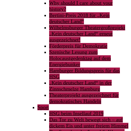
Why should I care about your
history?
Bertini-Preis 2018 für „Kein
deutscher Land“
Wilhelmsburger Theatergroßprojekt
„Kein deutscher Land“ erneut
ausgezeichnet!
Förderpreis für Demokratie
Szenische Lesung zum
Holocaustgedenktag auf dem
Energiebunker
Hamburger Bildungspreis für das
HSG
„Kein deutscher Land“ in der
Zinnschmelze Hamburg
Theaterprojekt ausgezeichnet für
demokratisches Handeln
Sport
HSG beim Insellauf 2019
Das Tor zu Welt bewegt sich – auf
dickem Eis und unter freiem Himmel