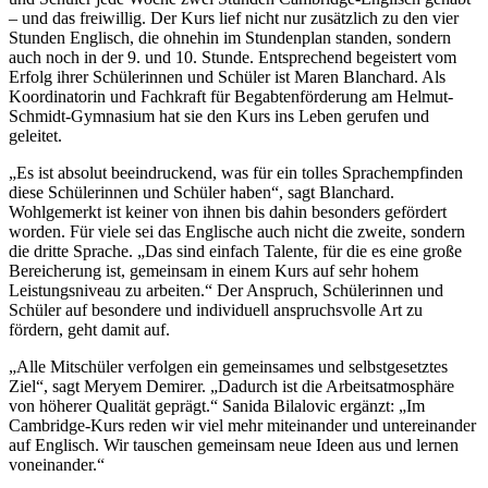
– und das freiwillig. Der Kurs lief nicht nur zusätzlich zu den vier
Stunden Englisch, die ohnehin im Stundenplan standen, sondern
auch noch in der 9. und 10. Stunde. Entsprechend begeistert vom
Erfolg ihrer Schülerinnen und Schüler ist Maren Blanchard. Als
Koordinatorin und Fachkraft für Begabtenförderung am Helmut-
Schmidt-Gymnasium hat sie den Kurs ins Leben gerufen und
geleitet.
„Es ist absolut beeindruckend, was für ein tolles Sprachempfinden
diese Schülerinnen und Schüler haben“, sagt Blanchard.
Wohlgemerkt ist keiner von ihnen bis dahin besonders gefördert
worden. Für viele sei das Englische auch nicht die zweite, sondern
die dritte Sprache. „Das sind einfach Talente, für die es eine große
Bereicherung ist, gemeinsam in einem Kurs auf sehr hohem
Leistungsniveau zu arbeiten.“ Der Anspruch, Schülerinnen und
Schüler auf besondere und individuell anspruchsvolle Art zu
fördern, geht damit auf.
„Alle Mitschüler verfolgen ein gemeinsames und selbstgesetztes
Ziel“, sagt Meryem Demirer. „Dadurch ist die Arbeitsatmosphäre
von höherer Qualität geprägt.“ Sanida Bilalovic ergänzt: „Im
Cambridge-Kurs reden wir viel mehr miteinander und untereinander
auf Englisch. Wir tauschen gemeinsam neue Ideen aus und lernen
voneinander.“