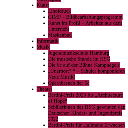
Kunst
Linoldruck
GIMP – Bildbearbeitungsprogramm
Kunst im Profil – Arbeiten aus dem
Unterricht
Maskenbau
Informatik
Musik
Jugendmusikschule Hamburg
Die musische Stunde im HSG
Die 6c auf der Bühne Kampnagels
„Unerhört?!“ – Schüler komponieren
Neue Musik!
Opernbesuch der 5c
Theater
Bertini-Preis 2023 für „Architecture
of Hope“
Schülerinnen des HSG gewinnen den
Deutschen Kinder- und Jugendpreis
2022
Bertini-Preis für Halimahs Erwachen