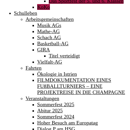
Das Sportfest der 5. und 6. Klassen
KoKo
Schulleben
Arbeitsgemeinschaften
Musik AGs
Mathe-AG
Schach AG
Basketball-AG
GIRA
Titel verteidigt
Vielfalt-AG
Fahrten
Ökologie in Istrien
FILMDOKUMENTATION EINES
FUßBALLTURNIERS – EINE
PROJEKTREISE IN DIE CHAMPAGNE
Veranstaltungen
Sommerfest 2025
Abitur 2025
Sommerfest 2024
Hoher Besuch am Europatag
Dialog P am HSG