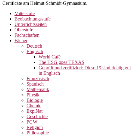
Certificate am Helmut-Schmidt-Gymnasium.
Mittelstufe
Beobachtungsstufe
Unterrichtszeiten
Oberstufe
Fachschaften
Fächer
Deutsch
Englisch
World Café
The HSG goes TEXAS
Geprüft und zertifiziert: Diese 19 sind richtig gut
in Englisch
Französisch
Spanisch
Mathematik
Physik
Biologie
Chemie
ExpiNat
Geschichte
PGW
Religion
Philosophie