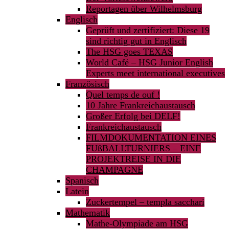
Reportagen über Wilhelmsburg
Englisch
Geprüft und zertifiziert: Diese 19
sind richtig gut in Englisch
The HSG goes TEXAS
World Café – HSG Junior English
Experts meet international executives
Französisch
Quel temps de ouf !
10 Jahre Frankreichaustausch
Großer Erfolg bei DELF!
Frankreichaustausch
FILMDOKUMENTATION EINES
FUßBALLTURNIERS – EINE
PROJEKTREISE IN DIE
CHAMPAGNE
Spanisch
Latein
Zuckertempel – templa sacchari
Mathematik
Mathe-Olympiade am HSG