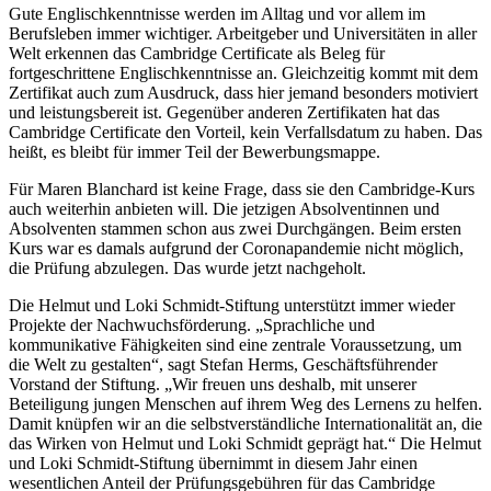
Gute Englischkenntnisse werden im Alltag und vor allem im
Berufsleben immer wichtiger. Arbeitgeber und Universitäten in aller
Welt erkennen das Cambridge Certificate als Beleg für
fortgeschrittene Englischkenntnisse an. Gleichzeitig kommt mit dem
Zertifikat auch zum Ausdruck, dass hier jemand besonders motiviert
und leistungsbereit ist. Gegenüber anderen Zertifikaten hat das
Cambridge Certificate den Vorteil, kein Verfallsdatum zu haben. Das
heißt, es bleibt für immer Teil der Bewerbungsmappe.
Für Maren Blanchard ist keine Frage, dass sie den Cambridge-Kurs
auch weiterhin anbieten will. Die jetzigen Absolventinnen und
Absolventen stammen schon aus zwei Durchgängen. Beim ersten
Kurs war es damals aufgrund der Coronapandemie nicht möglich,
die Prüfung abzulegen. Das wurde jetzt nachgeholt.
Die Helmut und Loki Schmidt-Stiftung unterstützt immer wieder
Projekte der Nachwuchsförderung. „Sprachliche und
kommunikative Fähigkeiten sind eine zentrale Voraussetzung, um
die Welt zu gestalten“, sagt Stefan Herms, Geschäftsführender
Vorstand der Stiftung. „Wir freuen uns deshalb, mit unserer
Beteiligung jungen Menschen auf ihrem Weg des Lernens zu helfen.
Damit knüpfen wir an die selbstverständliche Internationalität an, die
das Wirken von Helmut und Loki Schmidt geprägt hat.“ Die Helmut
und Loki Schmidt-Stiftung übernimmt in diesem Jahr einen
wesentlichen Anteil der Prüfungsgebühren für das Cambridge