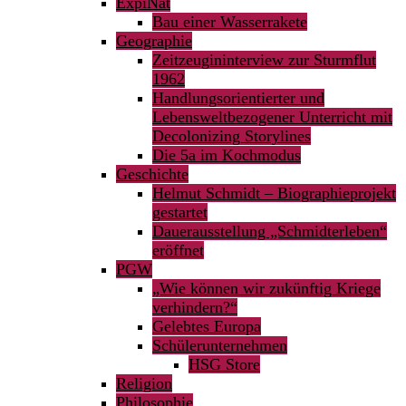
ExpiNat
Bau einer Wasserrakete
Geographie
Zeitzeugininterview zur Sturmflut
1962
Handlungsorientierter und
Lebensweltbezogener Unterricht mit
Decolonizing Storylines
Die 5a im Kochmodus
Geschichte
Helmut Schmidt – Biographieprojekt
gestartet
Dauerausstellung „Schmidterleben“
eröffnet
PGW
„Wie können wir zukünftig Kriege
verhindern?“
Gelebtes Europa
Schülerunternehmen
HSG Store
Religion
Philosophie