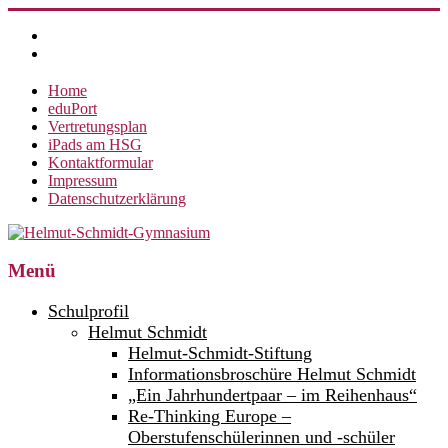
Zum
Inhalt
springen
Home
eduPort
Vertretungsplan
iPads am HSG
Kontaktformular
Impressum
Datenschutzerklärung
Helmut-
Menü
Schmidt-
Schulprofil
Gymnasium
Helmut Schmidt
Helmut-Schmidt-Stiftung
360°
weltoffen.
Informationsbroschüre Helmut Schmidt
„Ein Jahrhundertpaar – im Reihenhaus“
Re-Thinking Europe –
Oberstufenschülerinnen und -schüler