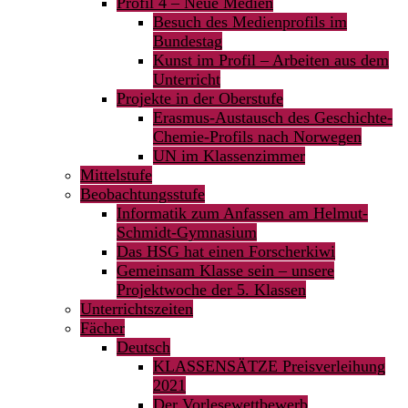
Profil 4 – Neue Medien
Besuch des Medienprofils im
Bundestag
Kunst im Profil – Arbeiten aus dem
Unterricht
Projekte in der Oberstufe
Erasmus-Austausch des Geschichte-
Chemie-Profils nach Norwegen
UN im Klassenzimmer
Mittelstufe
Beobachtungsstufe
Informatik zum Anfassen am Helmut-
Schmidt-Gymnasium
Das HSG hat einen Forscherkiwi
Gemeinsam Klasse sein – unsere
Projektwoche der 5. Klassen
Unterrichtszeiten
Fächer
Deutsch
KLASSENSÄTZE Preisverleihung
2021
Der Vorlesewettbewerb