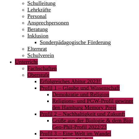
Schulleitung
Lehrkräfte
Personal
Ansprechpersonen
Beratung
Inklusion
Sonderpädagogische Förderung
Elternrat
Schulverein
Unterricht
Fachschaften
Oberstufe
Erfolgreiches Abitur 2023!
Profil 1 – Glaube und Wissenschaft
Demokratie und Religion
Religions- und PGW-Profil gewinnt
den Hamburg Memory Preis
Profil 2 – Nachhaltigkeit und Zukunft
Grüße aus der Biologie & dem Bio-
Geo-Phil-Profil 2022/23
Profil 3 – Eine Welt im Wandel