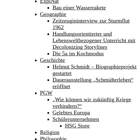
ExpiNat
Bau einer Wasserrakete
Geographie
Zeitzeugininterview zur Sturmflut
1962
Handlungsorientierter und
Lebensweltbezogener Unterricht mit
Decolonizing Storylines
Die 5a im Kochmodus
Geschichte
Helmut Schmidt – Biographieprojekt
gestartet
Dauerausstellung „Schmidterleben“
eröffnet
PGW
„Wie können wir zukünftig Kriege
verhindern?“
Gelebtes Europa
Schülerunternehmen
HSG Store
Religion
Philosophie