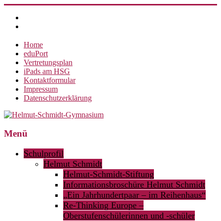
Zum
Inhalt
springen
Home
eduPort
Vertretungsplan
iPads am HSG
Kontaktformular
Impressum
Datenschutzerklärung
Helmut-
Menü
Schmidt-
Schulprofil
Gymnasium
Helmut Schmidt
Helmut-Schmidt-Stiftung
360°
weltoffen.
Informationsbroschüre Helmut Schmidt
„Ein Jahrhundertpaar – im Reihenhaus“
Re-Thinking Europe –
Oberstufenschülerinnen und -schüler