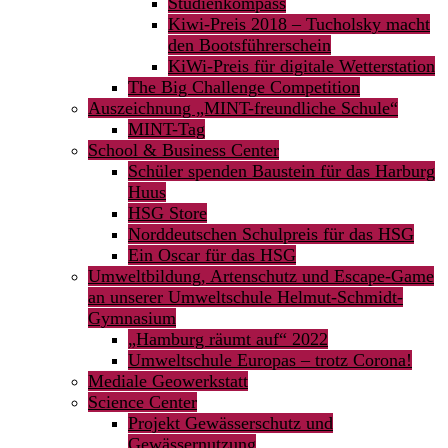
Studienkompass
Kiwi-Preis 2018 – Tucholsky macht
den Bootsführerschein
KiWi-Preis für digitale Wetterstation
The Big Challenge Competition
Auszeichnung „MINT-freundliche Schule“
MINT-Tag
School & Business Center
Schüler spenden Baustein für das Harburg
Huus
HSG Store
Norddeutschen Schulpreis für das HSG
Ein Oscar für das HSG
Umweltbildung, Artenschutz und Escape-Game
an unserer Umweltschule Helmut-Schmidt-
Gymnasium
„Hamburg räumt auf“ 2022
Umweltschule Europas – trotz Corona!
Mediale Geowerkstatt
Science Center
Projekt Gewässerschutz und
Gewässernutzung