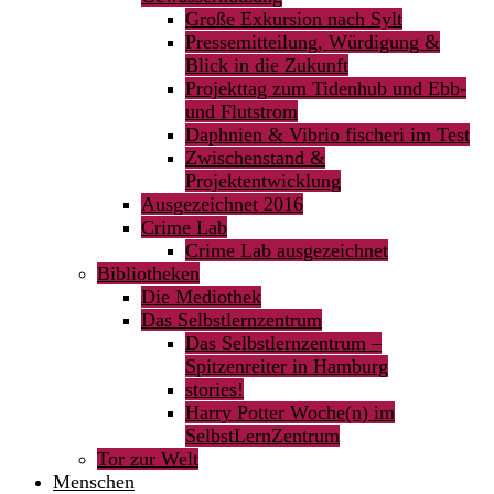
Große Exkursion nach Sylt
Pressemitteilung, Würdigung &
Blick in die Zukunft
Projekttag zum Tidenhub und Ebb-
und Flutstrom
Daphnien & Vibrio fischeri im Test
Zwischenstand &
Projektentwicklung
Ausgezeichnet 2016
Crime Lab
Crime Lab ausgezeichnet
Bibliotheken
Die Mediothek
Das Selbstlernzentrum
Das Selbstlernzentrum –
Spitzenreiter in Hamburg
stories!
Harry Potter Woche(n) im
SelbstLernZentrum
Tor zur Welt
Menschen