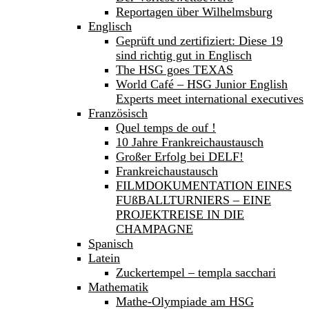
Reportagen über Wilhelmsburg
Englisch
Geprüft und zertifiziert: Diese 19
sind richtig gut in Englisch
The HSG goes TEXAS
World Café – HSG Junior English
Experts meet international executives
Französisch
Quel temps de ouf !
10 Jahre Frankreichaustausch
Großer Erfolg bei DELF!
Frankreichaustausch
FILMDOKUMENTATION EINES
FUßBALLTURNIERS – EINE
PROJEKTREISE IN DIE
CHAMPAGNE
Spanisch
Latein
Zuckertempel – templa sacchari
Mathematik
Mathe-Olympiade am HSG