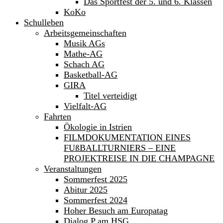
Das Sportfest der 5. und 6. Klassen
KoKo
Schulleben
Arbeitsgemeinschaften
Musik AGs
Mathe-AG
Schach AG
Basketball-AG
GIRA
Titel verteidigt
Vielfalt-AG
Fahrten
Ökologie in Istrien
FILMDOKUMENTATION EINES
FUßBALLTURNIERS – EINE
PROJEKTREISE IN DIE CHAMPAGNE
Veranstaltungen
Sommerfest 2025
Abitur 2025
Sommerfest 2024
Hoher Besuch am Europatag
Dialog P am HSG