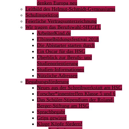
denken Europa neu
Leitbild des Helmut-Schmidt-Gymnasiums
Schulinspektion
Feierliche Vertragsunterzeichnung
Wir tragen das Berufswahl-SIEGEL
ArbeiterKind.de
Elbinselbildungsfestival 2018
Die Abistarter starten durch
Ein Oscar für das HSG
Überblick zur Berufs- und
Studienorientierung
Studien-Informationen
Nützliche Adressen
Begabungsförderung
Neues aus der Schreibwerkstatt am HSG
Forscher*innentreffen Klasse 5 und 6
Das Schüler-Stipendium der Roland-
Berger-Stiftung am HSG
Sprachbegabt
Grips gewinnt
Kluge Köpfe fördern!