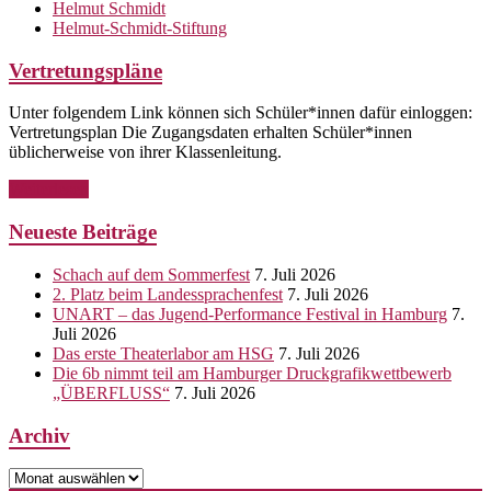
Helmut Schmidt
Helmut-Schmidt-Stiftung
Vertretungspläne
Unter folgendem Link können sich Schüler*innen dafür einloggen:
Vertretungsplan Die Zugangsdaten erhalten Schüler*innen
üblicherweise von ihrer Klassenleitung.
Weiterlesen
Neueste Beiträge
Schach auf dem Sommerfest
7. Juli 2026
2. Platz beim Landessprachenfest
7. Juli 2026
UNART – das Jugend-Performance Festival in Hamburg
7.
Juli 2026
Das erste Theaterlabor am HSG
7. Juli 2026
Die 6b nimmt teil am Hamburger Druckgrafikwettbewerb
„ÜBERFLUSS“
7. Juli 2026
Archiv
Archiv