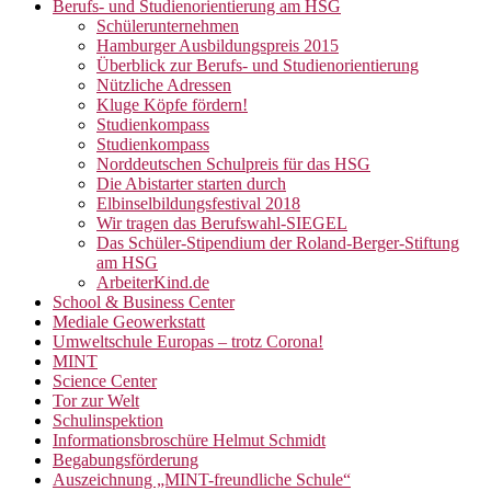
Berufs- und Studienorientierung am HSG
Schülerunternehmen
Hamburger Ausbildungspreis 2015
Überblick zur Berufs- und Studienorientierung
Nützliche Adressen
Kluge Köpfe fördern!
Studienkompass
Studienkompass
Norddeutschen Schulpreis für das HSG
Die Abistarter starten durch
Elbinselbildungsfestival 2018
Wir tragen das Berufswahl-SIEGEL
Das Schüler-Stipendium der Roland-Berger-Stiftung
am HSG
ArbeiterKind.de
School & Business Center
Mediale Geowerkstatt
Umweltschule Europas – trotz Corona!
MINT
Science Center
Tor zur Welt
Schulinspektion
Informationsbroschüre Helmut Schmidt
Begabungsförderung
Auszeichnung „MINT-freundliche Schule“