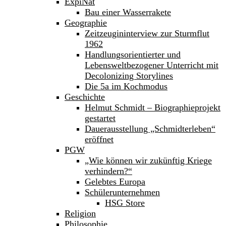
ExpiNat
Bau einer Wasserrakete
Geographie
Zeitzeugininterview zur Sturmflut
1962
Handlungsorientierter und
Lebensweltbezogener Unterricht mit
Decolonizing Storylines
Die 5a im Kochmodus
Geschichte
Helmut Schmidt – Biographieprojekt
gestartet
Dauerausstellung „Schmidterleben“
eröffnet
PGW
„Wie können wir zukünftig Kriege
verhindern?“
Gelebtes Europa
Schülerunternehmen
HSG Store
Religion
Philosophie