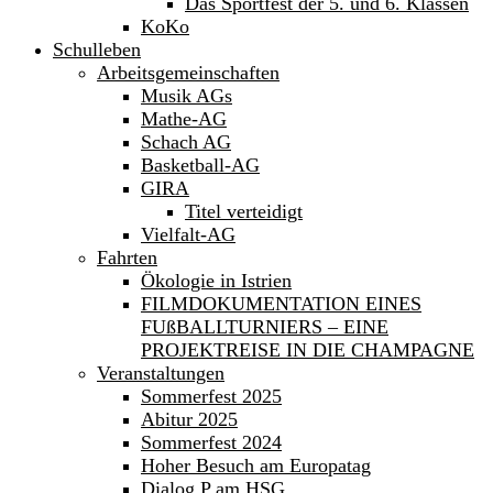
Das Sportfest der 5. und 6. Klassen
KoKo
Schulleben
Arbeitsgemeinschaften
Musik AGs
Mathe-AG
Schach AG
Basketball-AG
GIRA
Titel verteidigt
Vielfalt-AG
Fahrten
Ökologie in Istrien
FILMDOKUMENTATION EINES
FUßBALLTURNIERS – EINE
PROJEKTREISE IN DIE CHAMPAGNE
Veranstaltungen
Sommerfest 2025
Abitur 2025
Sommerfest 2024
Hoher Besuch am Europatag
Dialog P am HSG