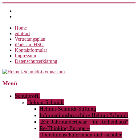
Zum
Inhalt
springen
Home
eduPort
Vertretungsplan
iPads am HSG
Kontaktformular
Impressum
Datenschutzerklärung
Helmut-
Menü
Schmidt-
Schulprofil
Gymnasium
Helmut Schmidt
Helmut-Schmidt-Stiftung
360°
weltoffen.
Informationsbroschüre Helmut Schmidt
„Ein Jahrhundertpaar – im Reihenhaus“
Re-Thinking Europe –
Oberstufenschülerinnen und -schüler