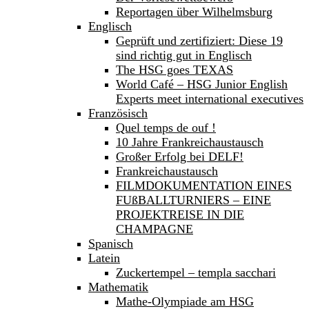
Reportagen über Wilhelmsburg
Englisch
Geprüft und zertifiziert: Diese 19
sind richtig gut in Englisch
The HSG goes TEXAS
World Café – HSG Junior English
Experts meet international executives
Französisch
Quel temps de ouf !
10 Jahre Frankreichaustausch
Großer Erfolg bei DELF!
Frankreichaustausch
FILMDOKUMENTATION EINES
FUßBALLTURNIERS – EINE
PROJEKTREISE IN DIE
CHAMPAGNE
Spanisch
Latein
Zuckertempel – templa sacchari
Mathematik
Mathe-Olympiade am HSG