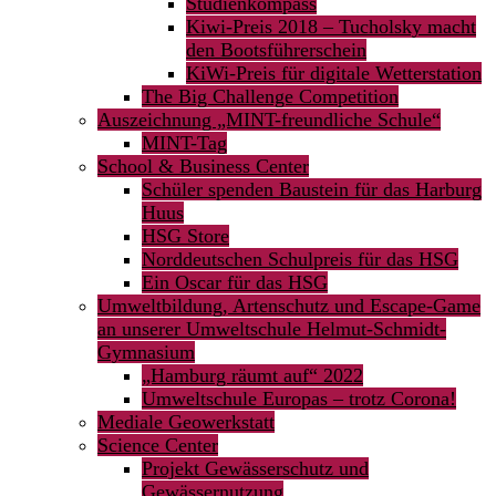
Studienkompass
Kiwi-Preis 2018 – Tucholsky macht
den Bootsführerschein
KiWi-Preis für digitale Wetterstation
The Big Challenge Competition
Auszeichnung „MINT-freundliche Schule“
MINT-Tag
School & Business Center
Schüler spenden Baustein für das Harburg
Huus
HSG Store
Norddeutschen Schulpreis für das HSG
Ein Oscar für das HSG
Umweltbildung, Artenschutz und Escape-Game
an unserer Umweltschule Helmut-Schmidt-
Gymnasium
„Hamburg räumt auf“ 2022
Umweltschule Europas – trotz Corona!
Mediale Geowerkstatt
Science Center
Projekt Gewässerschutz und
Gewässernutzung