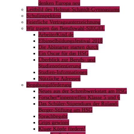
denken Europa neu
Leitbild des Helmut-Schmidt-Gymnasiums
Schulinspektion
Feierliche Vertragsunterzeichnung
Wir tragen das Berufswahl-SIEGEL
ArbeiterKind.de
Elbinselbildungsfestival 2018
Die Abistarter starten durch
Ein Oscar für das HSG
Überblick zur Berufs- und
Studienorientierung
Studien-Informationen
Nützliche Adressen
Begabungsförderung
Neues aus der Schreibwerkstatt am HSG
Forscher*innentreffen Klasse 5 und 6
Das Schüler-Stipendium der Roland-
Berger-Stiftung am HSG
Sprachbegabt
Grips gewinnt
Kluge Köpfe fördern!