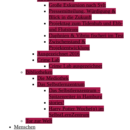
Große Exkursion nach Sylt
Pressemitteilung, Würdigung &
Blick in die Zukunft
Projekttag zum Tidenhub und Ebb-
und Flutstrom
Daphnien & Vibrio fischeri im Test
Zwischenstand &
Projektentwicklung
Ausgezeichnet 2016
Crime Lab
Crime Lab ausgezeichnet
Bibliotheken
Die Mediothek
Das Selbstlernzentrum
Das Selbstlernzentrum –
Spitzenreiter in Hamburg
stories!
Harry Potter Woche(n) im
SelbstLernZentrum
Tor zur Welt
Menschen