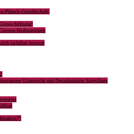
ax-Planck-Gesellschaft:
Gross-Stiftung!
r Corona-Bedingungen
sich sichtbar bewegt
62
bezogener Unterricht mit Decolonizing Storylines
estartet
öffnet
rhindern?“