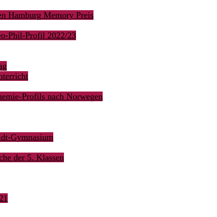
den Hamburg Memory Preis
o-Phil-Profil 2022/23
ag
terricht
hemie-Profils nach Norwegen
midt-Gymnasium
he der 5. Klassen
21