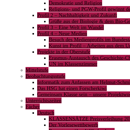
Demokratie und Religion
Religions- und PGW-Profil gewinnt 
Profil 2 – Nachhaltigkeit und Zukunft
Grüße aus der Biologie & dem Bio-Ge
Profil 3 – Eine Welt im Wandel
Profil 4 – Neue Medien
Besuch des Medienprofils im Bundest
Kunst im Profil – Arbeiten aus dem Un
Projekte in der Oberstufe
Erasmus-Austausch des Geschichte-C
UN im Klassenzimmer
Mittelstufe
Beobachtungsstufe
Informatik zum Anfassen am Helmut-Sch
Das HSG hat einen Forscherkiwi
Gemeinsam Klasse sein – unsere Projektwoc
Unterrichtszeiten
Fächer
Deutsch
KLASSENSÄTZE Preisverleihung 20
Der Vorlesewettbewerb