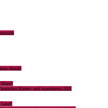
terricht
 Neue Musik!
of Hope“
Deutschen Kinder- und Jugendpreis 2022
r Land“