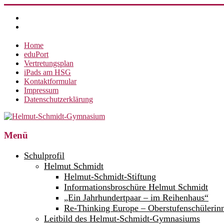
Zum
Inhalt
springen
Home
eduPort
Vertretungsplan
iPads am HSG
Kontaktformular
Impressum
Datenschutzerklärung
Helmut-
Menü
Schmidt-
Schulprofil
Gymnasium
Helmut Schmidt
Helmut-Schmidt-Stiftung
360°
weltoffen.
Informationsbroschüre Helmut Schmidt
„Ein Jahrhundertpaar – im Reihenhaus“
Re-Thinking Europe – Oberstufenschülerin
Leitbild des Helmut-Schmidt-Gymnasiums