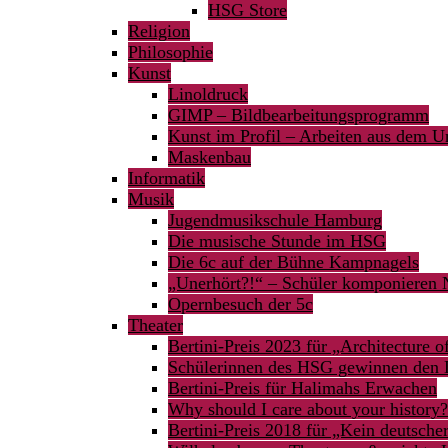
HSG Store
Religion
Philosophie
Kunst
Linoldruck
GIMP – Bildbearbeitungsprogramm
Kunst im Profil – Arbeiten aus dem Un
Maskenbau
Informatik
Musik
Jugendmusikschule Hamburg
Die musische Stunde im HSG
Die 6c auf der Bühne Kampnagels
„Unerhört?!“ – Schüler komponieren
Opernbesuch der 5c
Theater
Bertini-Preis 2023 für „Architecture 
Schülerinnen des HSG gewinnen den 
Bertini-Preis für Halimahs Erwachen
Why should I care about your history?
Bertini-Preis 2018 für „Kein deutsche