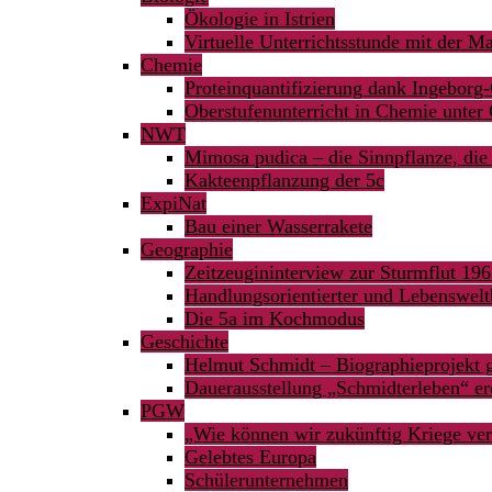
Ökologie in Istrien
Virtuelle Unterrichtsstunde mit der M
Chemie
Proteinquantifizierung dank Ingeborg-
Oberstufenunterricht in Chemie unte
NWT
Mimosa pudica – die Sinnpflanze, die 
Kakteenpflanzung der 5c
ExpiNat
Bau einer Wasserrakete
Geographie
Zeitzeugininterview zur Sturmflut 19
Handlungsorientierter und Lebenswelt
Die 5a im Kochmodus
Geschichte
Helmut Schmidt – Biographieprojekt g
Dauerausstellung „Schmidterleben“ er
PGW
„Wie können wir zukünftig Kriege ve
Gelebtes Europa
Schülerunternehmen