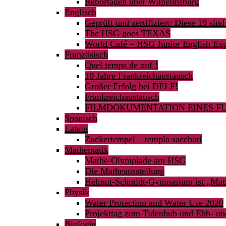
Reportagen über Wilhelmsburg
Englisch
Geprüft und zertifiziert: Diese 19 sind
The HSG goes TEXAS
World Café – HSG Junior English Expe
Französisch
Quel temps de ouf !
10 Jahre Frankreichaustausch
Großer Erfolg bei DELF!
Frankreichaustausch
FILMDOKUMENTATION EINES FU
Spanisch
Latein
Zuckertempel – templa sacchari
Mathematik
Mathe-Olympiade am HSG
Die Matheausstellung
Helmut-Schmidt-Gymnasium ist „Mat
Physik
Water Protection and Water Use 2020
Projekttag zum Tidenhub und Ebb- un
Biologie