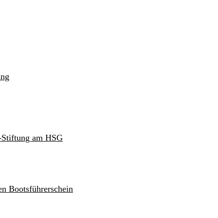
ung
r-Stiftung am HSG
en Bootsführerschein