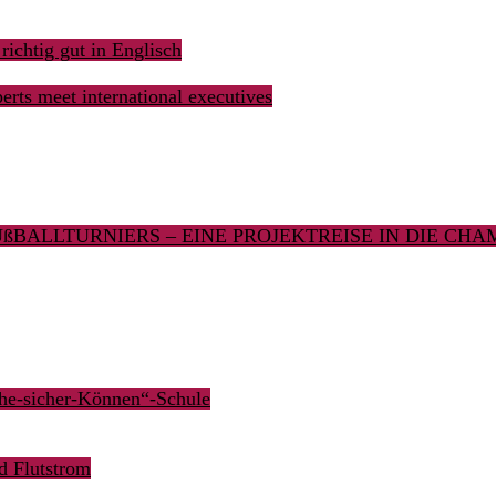
 richtig gut in Englisch
rts meet international executives
ßBALLTURNIERS – EINE PROJEKTREISE IN DIE CH
he-sicher-Können“-Schule
d Flutstrom