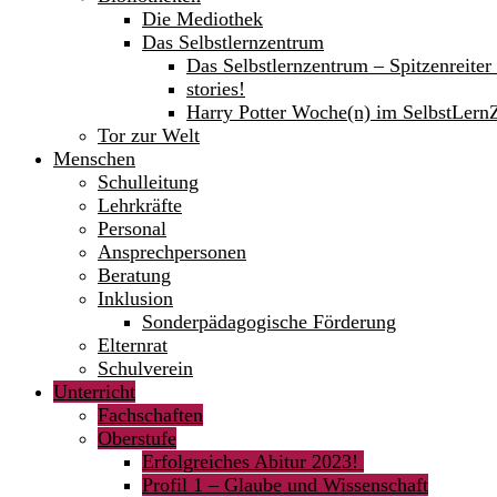
Die Mediothek
Das Selbstlernzentrum
Das Selbstlernzentrum – Spitzenreite
stories!
Harry Potter Woche(n) im SelbstLern
Tor zur Welt
Menschen
Schulleitung
Lehrkräfte
Personal
Ansprechpersonen
Beratung
Inklusion
Sonderpädagogische Förderung
Elternrat
Schulverein
Unterricht
Fachschaften
Oberstufe
Erfolgreiches Abitur 2023!
Profil 1 – Glaube und Wissenschaft