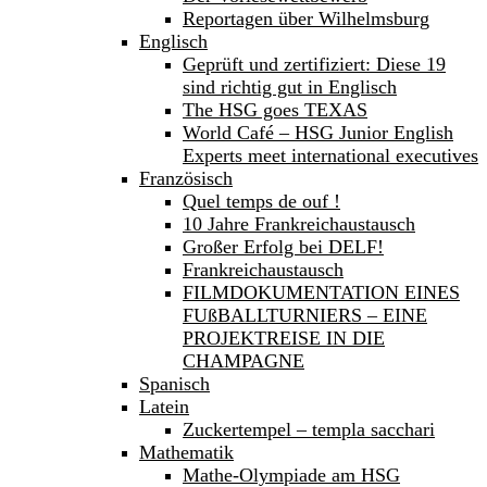
Reportagen über Wilhelmsburg
Englisch
Geprüft und zertifiziert: Diese 19
sind richtig gut in Englisch
The HSG goes TEXAS
World Café – HSG Junior English
Experts meet international executives
Französisch
Quel temps de ouf !
10 Jahre Frankreichaustausch
Großer Erfolg bei DELF!
Frankreichaustausch
FILMDOKUMENTATION EINES
FUßBALLTURNIERS – EINE
PROJEKTREISE IN DIE
CHAMPAGNE
Spanisch
Latein
Zuckertempel – templa sacchari
Mathematik
Mathe-Olympiade am HSG