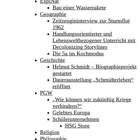
ExpiNat
Bau einer Wasserrakete
Geographie
Zeitzeugininterview zur Sturmflut
1962
Handlungsorientierter und
Lebensweltbezogener Unterricht mit
Decolonizing Storylines
Die 5a im Kochmodus
Geschichte
Helmut Schmidt – Biographieprojekt
gestartet
Dauerausstellung „Schmidterleben“
eröffnet
PGW
„Wie können wir zukünftig Kriege
verhindern?“
Gelebtes Europa
Schülerunternehmen
HSG Store
Religion
Philosophie