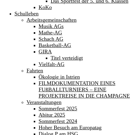
Das Sportfest der 5. und 6. Klassen
KoKo
Schulleben
Arbeitsgemeinschaften
Musik AGs
Mathe-AG
Schach AG
Basketball-AG
GIRA
Titel verteidigt
Vielfalt-AG
Fahrten
Ökologie in Istrien
FILMDOKUMENTATION EINES
FUßBALLTURNIERS – EINE
PROJEKTREISE IN DIE CHAMPAGNE
Veranstaltungen
Sommerfest 2025
Abitur 2025
Sommerfest 2024
Hoher Besuch am Europatag
Dialog P am HSG