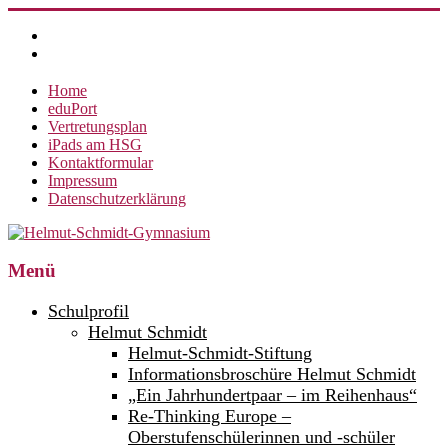
Zum
Inhalt
springen
Home
eduPort
Vertretungsplan
iPads am HSG
Kontaktformular
Impressum
Datenschutzerklärung
Helmut-
Menü
Schmidt-
Schulprofil
Gymnasium
Helmut Schmidt
Helmut-Schmidt-Stiftung
360°
weltoffen.
Informationsbroschüre Helmut Schmidt
„Ein Jahrhundertpaar – im Reihenhaus“
Re-Thinking Europe –
Oberstufenschülerinnen und -schüler