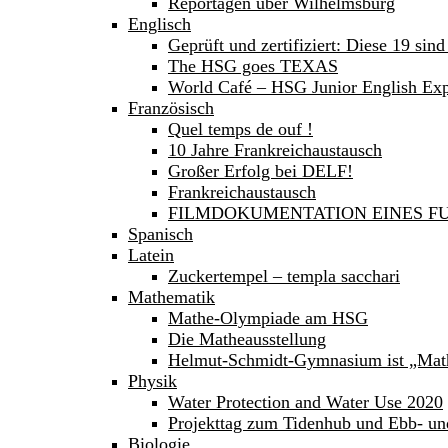
Reportagen über Wilhelmsburg
Englisch
Geprüft und zertifiziert: Diese 19 sind
The HSG goes TEXAS
World Café – HSG Junior English Expe
Französisch
Quel temps de ouf !
10 Jahre Frankreichaustausch
Großer Erfolg bei DELF!
Frankreichaustausch
FILMDOKUMENTATION EINES FU
Spanisch
Latein
Zuckertempel – templa sacchari
Mathematik
Mathe-Olympiade am HSG
Die Matheausstellung
Helmut-Schmidt-Gymnasium ist „Mat
Physik
Water Protection and Water Use 2020
Projekttag zum Tidenhub und Ebb- un
Biologie