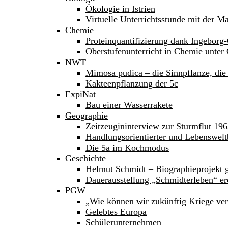
Ökologie in Istrien
Virtuelle Unterrichtsstunde mit der M
Chemie
Proteinquantifizierung dank Ingeborg-
Oberstufenunterricht in Chemie unte
NWT
Mimosa pudica – die Sinnpflanze, die 
Kakteenpflanzung der 5c
ExpiNat
Bau einer Wasserrakete
Geographie
Zeitzeugininterview zur Sturmflut 19
Handlungsorientierter und Lebenswelt
Die 5a im Kochmodus
Geschichte
Helmut Schmidt – Biographieprojekt g
Dauerausstellung „Schmidterleben“ er
PGW
„Wie können wir zukünftig Kriege ve
Gelebtes Europa
Schülerunternehmen