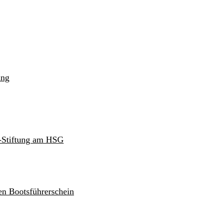
ung
r-Stiftung am HSG
en Bootsführerschein