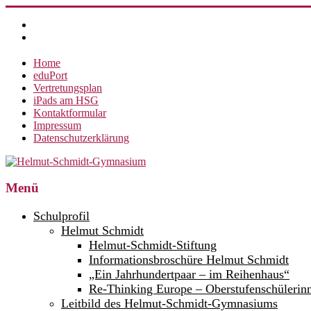
Zum
Inhalt
springen
Home
eduPort
Vertretungsplan
iPads am HSG
Kontaktformular
Impressum
Datenschutzerklärung
Helmut-
Menü
Schmidt-
Schulprofil
Gymnasium
Helmut Schmidt
Helmut-Schmidt-Stiftung
360°
weltoffen.
Informationsbroschüre Helmut Schmidt
„Ein Jahrhundertpaar – im Reihenhaus“
Re-Thinking Europe – Oberstufenschülerin
Leitbild des Helmut-Schmidt-Gymnasiums