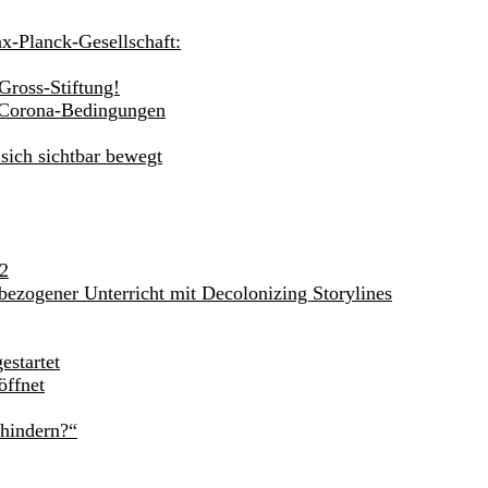
ax-Planck-Gesellschaft:
Gross-Stiftung!
r Corona-Bedingungen
sich sichtbar bewegt
62
bezogener Unterricht mit Decolonizing Storylines
estartet
öffnet
rhindern?“