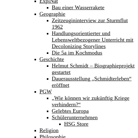
ExpiNat
Bau einer Wasserrakete
Geographie
Zeitzeugininterview zur Sturmflut
1962
Handlungsorientierter und
Lebensweltbezogener Unterricht mit
Decolonizing Storylines
Die 5a im Kochmodus
Geschichte
Helmut Schmidt – Biographieprojekt
gestartet
Dauerausstellung „Schmidterleben“
eröffnet
PGW
„Wie können wir zukünftig Kriege
verhindern?“
Gelebtes Europa
Schülerunternehmen
HSG Store
Religion
Philosophie