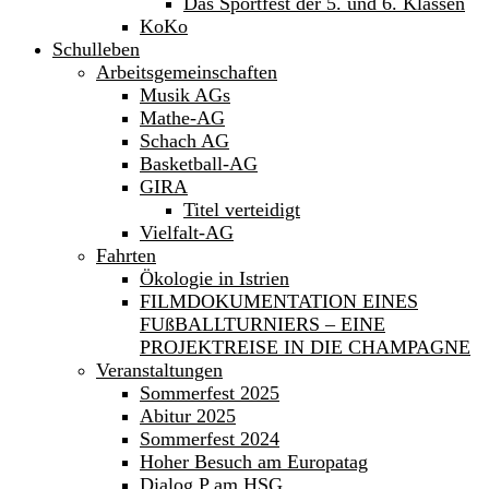
Das Sportfest der 5. und 6. Klassen
KoKo
Schulleben
Arbeitsgemeinschaften
Musik AGs
Mathe-AG
Schach AG
Basketball-AG
GIRA
Titel verteidigt
Vielfalt-AG
Fahrten
Ökologie in Istrien
FILMDOKUMENTATION EINES
FUßBALLTURNIERS – EINE
PROJEKTREISE IN DIE CHAMPAGNE
Veranstaltungen
Sommerfest 2025
Abitur 2025
Sommerfest 2024
Hoher Besuch am Europatag
Dialog P am HSG