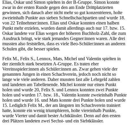
Elias, Oskar und Simon spielten in der B-Gruppe. Simon konnte
zwar in der ersten Runde gegen den am Ende Drittplatzierten
gewinnen, sich danach aber nicht mehr so gut konzentrieren, holte
zweieinhalb Punkte aus sieben Schnellschachpartien und wurde 18.
von 22 Teilnehmer:innen. Elias und Oskar konnten einen halben
Punkt mehr erzielen, wurden damit allerdings auch nur 17. bzw. 15.
Oskar landete vor Elias wegen der höheren Buchholz-Zahl, die zum
Ausdruck bringt, wie stark jemandes Gegner:innen waren. Alle drei
mussten also feststellen, dass es viele Beo-Schüler:innen an anderen
Schulen gibt, die besser spielen.
Felix M., Felix S., Lennox, Mats, Michel und Valentin spielten in
der ziemlich stark besetzten A-Gruppe. Es traten eher
Vereinsspieler:innen als Schüler:innen an. Zwar gehen viele der
genannten Jungen in einen Schachverein, jedoch noch nicht so
lange wie viele anderen. Daher mussten fast alle Lehrgeld zahlen
und landeten am Tabellenende. Michel konnte nur einen Punkt
holen und wurde 20, Felix S. und Lennox konnten zwei Punkte
holen und wurden 17. bzw. 18., Valentin konnte zweieinhalb Punkte
holen und wurde 16. und Mats konnte drei Punkte holen und wurde
15. Lediglich Felix M., der am längsten im Schachverein trainiert
hatte, konnte ein wenig triumphieren, holte viereinhalb Punkte,
wurde Vierter und damit bester Achtklässler. Denn auf den ersten
drei Plätzen landeten zwei Sechst- und ein Siebtklässler.