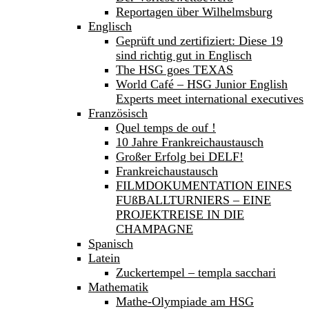
Reportagen über Wilhelmsburg
Englisch
Geprüft und zertifiziert: Diese 19
sind richtig gut in Englisch
The HSG goes TEXAS
World Café – HSG Junior English
Experts meet international executives
Französisch
Quel temps de ouf !
10 Jahre Frankreichaustausch
Großer Erfolg bei DELF!
Frankreichaustausch
FILMDOKUMENTATION EINES
FUßBALLTURNIERS – EINE
PROJEKTREISE IN DIE
CHAMPAGNE
Spanisch
Latein
Zuckertempel – templa sacchari
Mathematik
Mathe-Olympiade am HSG