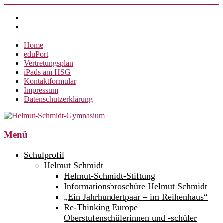
Zum
Inhalt
springen
Home
eduPort
Vertretungsplan
iPads am HSG
Kontaktformular
Impressum
Datenschutzerklärung
Helmut-
Menü
Schmidt-
Schulprofil
Gymnasium
Helmut Schmidt
Helmut-Schmidt-Stiftung
360°
weltoffen.
Informationsbroschüre Helmut Schmidt
„Ein Jahrhundertpaar – im Reihenhaus“
Re-Thinking Europe –
Oberstufenschülerinnen und -schüler