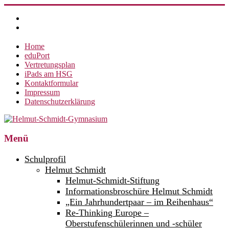
Zum
Inhalt
springen
Home
eduPort
Vertretungsplan
iPads am HSG
Kontaktformular
Impressum
Datenschutzerklärung
Helmut-
Menü
Schmidt-
Schulprofil
Gymnasium
Helmut Schmidt
Helmut-Schmidt-Stiftung
360°
weltoffen.
Informationsbroschüre Helmut Schmidt
„Ein Jahrhundertpaar – im Reihenhaus“
Re-Thinking Europe –
Oberstufenschülerinnen und -schüler