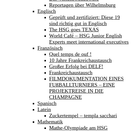
Reportagen über Wilhelmsburg
Englisch
Geprüft und zertifiziert: Diese 19
sind richtig gut in Englisch
The HSG goes TEXAS
World Café – HSG Junior English
Experts meet international executives
Französisch
Quel temps de ouf !
10 Jahre Frankreichaustausch
Großer Erfolg bei DELF!
Frankreichaustausch
FILMDOKUMENTATION EINES
FUßBALLTURNIERS – EINE
PROJEKTREISE IN DIE
CHAMPAGNE
Spanisch
Latein
Zuckertempel – templa sacchari
Mathematik
Mathe-Olympiade am HSG