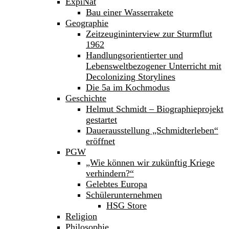
ExpiNat
Bau einer Wasserrakete
Geographie
Zeitzeugininterview zur Sturmflut
1962
Handlungsorientierter und
Lebensweltbezogener Unterricht mit
Decolonizing Storylines
Die 5a im Kochmodus
Geschichte
Helmut Schmidt – Biographieprojekt
gestartet
Dauerausstellung „Schmidterleben“
eröffnet
PGW
„Wie können wir zukünftig Kriege
verhindern?“
Gelebtes Europa
Schülerunternehmen
HSG Store
Religion
Philosophie