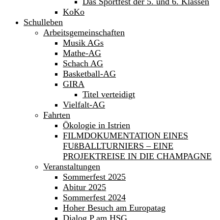
Das Sportfest der 5. und 6. Klassen
KoKo
Schulleben
Arbeitsgemeinschaften
Musik AGs
Mathe-AG
Schach AG
Basketball-AG
GIRA
Titel verteidigt
Vielfalt-AG
Fahrten
Ökologie in Istrien
FILMDOKUMENTATION EINES
FUßBALLTURNIERS – EINE
PROJEKTREISE IN DIE CHAMPAGNE
Veranstaltungen
Sommerfest 2025
Abitur 2025
Sommerfest 2024
Hoher Besuch am Europatag
Dialog P am HSG