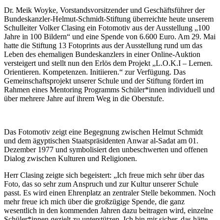
Dr. Meik Woyke, Vorstandsvorsitzender und Geschäftsführer der
Bundeskanzler-Helmut-Schmidt-Stiftung überreichte heute unserem
Schulleiter Volker Clasing ein Fotomotiv aus der Ausstellung „100
Jahre in 100 Bildern“ und eine Spende von 6.600 Euro. Am 29. Mai
hatte die Stiftung 13 Fotoprints aus der Ausstellung rund um das
Leben des ehemaligen Bundeskanzlers in einer Online-Auktion
versteigert und stellt nun den Erlös dem Projekt „L.O.K.I – Lernen.
Orientieren. Kompetenzen. Initiieren.“ zur Verfügung. Das
Gemeinschaftsprojekt unserer Schule und der Stiftung fördert im
Rahmen eines Mentoring Programms Schüler*innen individuell und
über mehrere Jahre auf ihrem Weg in die Oberstufe.
Das Fotomotiv zeigt eine Begegnung zwischen Helmut Schmidt
und dem ägyptischen Staatspräsidenten Anwar al-Sadat am 01.
Dezember 1977 und symbolisiert den unbeschwerten und offenen
Dialog zwischen Kulturen und Religionen.
Herr Clasing zeigte sich begeistert: „Ich freue mich sehr über das
Foto, das so sehr zum Anspruch und zur Kultur unserer Schule
passt. Es wird einen Ehrenplatz an zentraler Stelle bekommen. Noch
mehr freue ich mich über die großzügige Spende, die ganz
wesentlich in den kommenden Jahren dazu beitragen wird, einzelne
Schüler*innen gezielt zu unterstützen. Ich bin mir sicher, das hätte