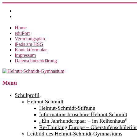
Zum
Inhalt
springen
Home
eduPort
Vertretungsplan
iPads am HSG
Kontaktformular
Impressum
Datenschutzerklärung
Helmut-
Menü
Schmidt-
Schulprofil
Gymnasium
Helmut Schmidt
Helmut-Schmidt-Stiftung
360°
weltoffen.
Informationsbroschüre Helmut Schmidt
„Ein Jahrhundertpaar – im Reihenhaus“
Re-Thinking Europe – Oberstufenschülerin
Leitbild des Helmut-Schmidt-Gymnasiums