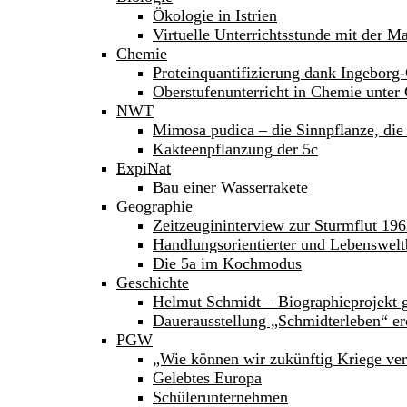
Ökologie in Istrien
Virtuelle Unterrichtsstunde mit der M
Chemie
Proteinquantifizierung dank Ingeborg-
Oberstufenunterricht in Chemie unte
NWT
Mimosa pudica – die Sinnpflanze, die 
Kakteenpflanzung der 5c
ExpiNat
Bau einer Wasserrakete
Geographie
Zeitzeugininterview zur Sturmflut 19
Handlungsorientierter und Lebenswelt
Die 5a im Kochmodus
Geschichte
Helmut Schmidt – Biographieprojekt g
Dauerausstellung „Schmidterleben“ er
PGW
„Wie können wir zukünftig Kriege ve
Gelebtes Europa
Schülerunternehmen