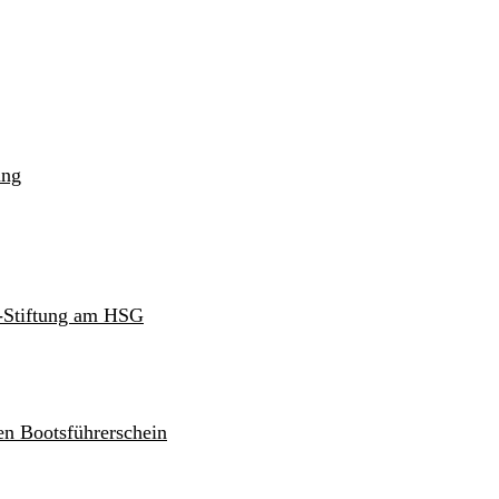
ung
r-Stiftung am HSG
en Bootsführerschein