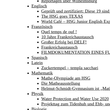
Reportagen über Wilhelmsburg
Englisch
Geprüft und zertifiziert: Diese 19 sind
The HSG goes TEXAS
World Café – HSG Junior English Expe
Französisch
Quel temps de ouf !
10 Jahre Frankreichaustausch
Großer Erfolg bei DELF!
Frankreichaustausch
FILMDOKUMENTATION EINES FU
Spanisch
Latein
Zuckertempel – templa sacchari
Mathematik
Mathe-Olympiade am HSG
Die Matheausstellung
Helmut-Schmidt-Gymnasium ist „Mat
Physik
Water Protection and Water Use 2020
Projekttag zum Tidenhub und Ebb- un
Biologie