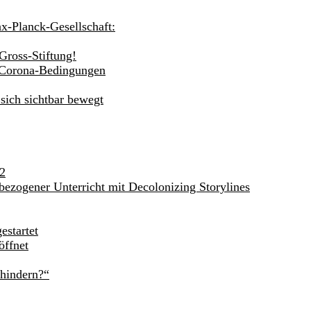
ax-Planck-Gesellschaft:
Gross-Stiftung!
r Corona-Bedingungen
sich sichtbar bewegt
62
bezogener Unterricht mit Decolonizing Storylines
estartet
öffnet
rhindern?“