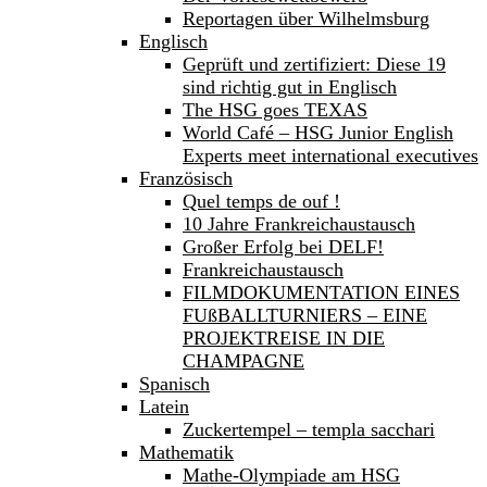
Reportagen über Wilhelmsburg
Englisch
Geprüft und zertifiziert: Diese 19
sind richtig gut in Englisch
The HSG goes TEXAS
World Café – HSG Junior English
Experts meet international executives
Französisch
Quel temps de ouf !
10 Jahre Frankreichaustausch
Großer Erfolg bei DELF!
Frankreichaustausch
FILMDOKUMENTATION EINES
FUßBALLTURNIERS – EINE
PROJEKTREISE IN DIE
CHAMPAGNE
Spanisch
Latein
Zuckertempel – templa sacchari
Mathematik
Mathe-Olympiade am HSG