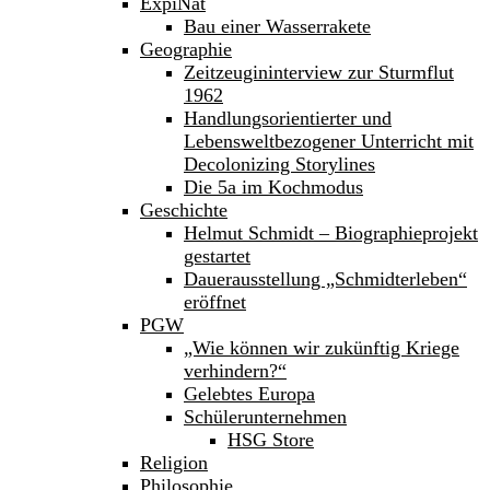
ExpiNat
Bau einer Wasserrakete
Geographie
Zeitzeugininterview zur Sturmflut
1962
Handlungsorientierter und
Lebensweltbezogener Unterricht mit
Decolonizing Storylines
Die 5a im Kochmodus
Geschichte
Helmut Schmidt – Biographieprojekt
gestartet
Dauerausstellung „Schmidterleben“
eröffnet
PGW
„Wie können wir zukünftig Kriege
verhindern?“
Gelebtes Europa
Schülerunternehmen
HSG Store
Religion
Philosophie