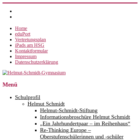
Zum
Inhalt
springen
Home
eduPort
Vertretungsplan
iPads am HSG
Kontaktformular
Impressum
Datenschutzerklärung
Helmut-
Menü
Schmidt-
Schulprofil
Gymnasium
Helmut Schmidt
Helmut-Schmidt-Stiftung
360°
weltoffen.
Informationsbroschüre Helmut Schmidt
„Ein Jahrhundertpaar – im Reihenhaus“
Re-Thinking Europe –
Oberstufenschülerinnen und -schüler