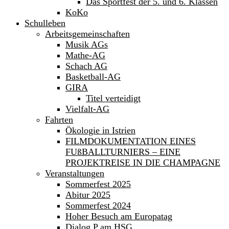
Das Sportfest der 5. und 6. Klassen
KoKo
Schulleben
Arbeitsgemeinschaften
Musik AGs
Mathe-AG
Schach AG
Basketball-AG
GIRA
Titel verteidigt
Vielfalt-AG
Fahrten
Ökologie in Istrien
FILMDOKUMENTATION EINES
FUßBALLTURNIERS – EINE
PROJEKTREISE IN DIE CHAMPAGNE
Veranstaltungen
Sommerfest 2025
Abitur 2025
Sommerfest 2024
Hoher Besuch am Europatag
Dialog P am HSG