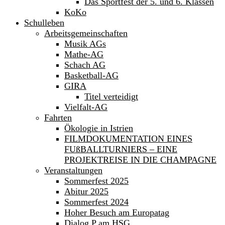
Das Sportfest der 5. und 6. Klassen
KoKo
Schulleben
Arbeitsgemeinschaften
Musik AGs
Mathe-AG
Schach AG
Basketball-AG
GIRA
Titel verteidigt
Vielfalt-AG
Fahrten
Ökologie in Istrien
FILMDOKUMENTATION EINES
FUßBALLTURNIERS – EINE
PROJEKTREISE IN DIE CHAMPAGNE
Veranstaltungen
Sommerfest 2025
Abitur 2025
Sommerfest 2024
Hoher Besuch am Europatag
Dialog P am HSG