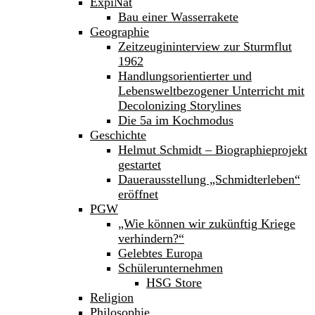
ExpiNat
Bau einer Wasserrakete
Geographie
Zeitzeugininterview zur Sturmflut
1962
Handlungsorientierter und
Lebensweltbezogener Unterricht mit
Decolonizing Storylines
Die 5a im Kochmodus
Geschichte
Helmut Schmidt – Biographieprojekt
gestartet
Dauerausstellung „Schmidterleben“
eröffnet
PGW
„Wie können wir zukünftig Kriege
verhindern?“
Gelebtes Europa
Schülerunternehmen
HSG Store
Religion
Philosophie