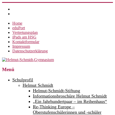
Zum
Inhalt
springen
Home
eduPort
Vertretungsplan
iPads am HSG
Kontaktformular
Impressum
Datenschutzerklärung
Helmut-
Menü
Schmidt-
Schulprofil
Gymnasium
Helmut Schmidt
Helmut-Schmidt-Stiftung
360°
weltoffen.
Informationsbroschüre Helmut Schmidt
„Ein Jahrhundertpaar – im Reihenhaus“
Re-Thinking Europe –
Oberstufenschülerinnen und -schüler