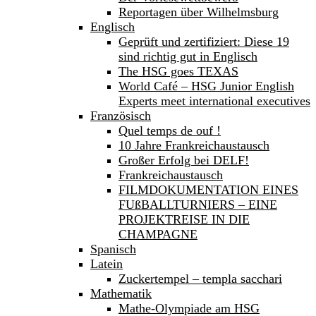
Reportagen über Wilhelmsburg
Englisch
Geprüft und zertifiziert: Diese 19
sind richtig gut in Englisch
The HSG goes TEXAS
World Café – HSG Junior English
Experts meet international executives
Französisch
Quel temps de ouf !
10 Jahre Frankreichaustausch
Großer Erfolg bei DELF!
Frankreichaustausch
FILMDOKUMENTATION EINES
FUßBALLTURNIERS – EINE
PROJEKTREISE IN DIE
CHAMPAGNE
Spanisch
Latein
Zuckertempel – templa sacchari
Mathematik
Mathe-Olympiade am HSG