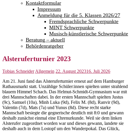
Kontaktformular
Impressum
Anmeldung für die 5. Klassen 2026/27
Fremdsprachliche Schwerpunkte
MINT Schwerpunkte
Musisch-künstlerische Schwerpunkte
Beratung – aktuell
Behördenratgeber
Alsteruferturnier 2023
Tobias Schneider
Allgemein
22. August 2023
16. Juli 2026
Am 21. Juni fand das Alsteruferturnier erneut auf dem Hamburger
Rathausmarkt statt. Unzählige Schüler:innen spielten unter strahlend
blauem Himmel Schach. Das Helmut-Schmidt-Gymnasium war mit
drei Mannschaften dabei. In der ersten Mannschaft spielten Justus
(9c), Samuel (10a), Minh Luka (9d), Felix M. (8d), Ranvir (9d),
Valentin (7d), Mats (7a) und Yunus (8d). Diese recht starke
Mannschaft besiegte die gegnerische deutlich mit 8:0 und gewann
deshalb zunächst einmal eine Ehrenurkunde. Weil sie dem linken
Alsterufer zugeordnet worden war und dieses gewann, landete sie
deshalb auch in dem Lostopf um den Wanderpokal. Das Glück,