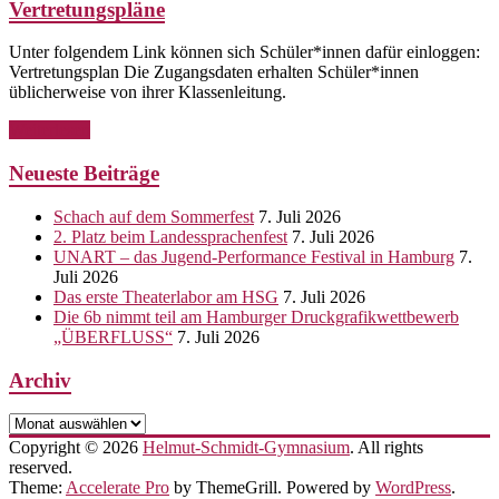
Vertretungspläne
Unter folgendem Link können sich Schüler*innen dafür einloggen:
Vertretungsplan Die Zugangsdaten erhalten Schüler*innen
üblicherweise von ihrer Klassenleitung.
Weiterlesen
Neueste Beiträge
Schach auf dem Sommerfest
7. Juli 2026
2. Platz beim Landessprachenfest
7. Juli 2026
UNART – das Jugend-Performance Festival in Hamburg
7.
Juli 2026
Das erste Theaterlabor am HSG
7. Juli 2026
Die 6b nimmt teil am Hamburger Druckgrafikwettbewerb
„ÜBERFLUSS“
7. Juli 2026
Archiv
Archiv
Copyright © 2026
Helmut-Schmidt-Gymnasium
. All rights
reserved.
Theme:
Accelerate Pro
by ThemeGrill. Powered by
WordPress
.