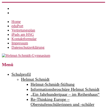
Zum
Inhalt
springen
Home
eduPort
Vertretungsplan
iPads am HSG
Kontaktformular
Impressum
Datenschutzerklärung
Helmut-
Menü
Schmidt-
Schulprofil
Gymnasium
Helmut Schmidt
Helmut-Schmidt-Stiftung
360°
weltoffen.
Informationsbroschüre Helmut Schmidt
„Ein Jahrhundertpaar – im Reihenhaus“
Re-Thinking Europe –
Oberstufenschülerinnen und -schüler