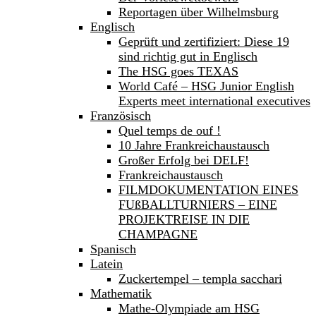
Reportagen über Wilhelmsburg
Englisch
Geprüft und zertifiziert: Diese 19
sind richtig gut in Englisch
The HSG goes TEXAS
World Café – HSG Junior English
Experts meet international executives
Französisch
Quel temps de ouf !
10 Jahre Frankreichaustausch
Großer Erfolg bei DELF!
Frankreichaustausch
FILMDOKUMENTATION EINES
FUßBALLTURNIERS – EINE
PROJEKTREISE IN DIE
CHAMPAGNE
Spanisch
Latein
Zuckertempel – templa sacchari
Mathematik
Mathe-Olympiade am HSG