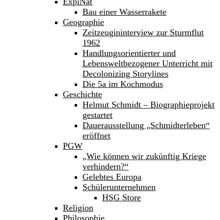
ExpiNat
Bau einer Wasserrakete
Geographie
Zeitzeugininterview zur Sturmflut
1962
Handlungsorientierter und
Lebensweltbezogener Unterricht mit
Decolonizing Storylines
Die 5a im Kochmodus
Geschichte
Helmut Schmidt – Biographieprojekt
gestartet
Dauerausstellung „Schmidterleben“
eröffnet
PGW
„Wie können wir zukünftig Kriege
verhindern?“
Gelebtes Europa
Schülerunternehmen
HSG Store
Religion
Philosophie