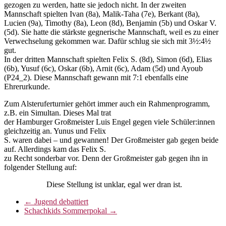
gezogen zu werden, hatte sie jedoch nicht. In der zweiten
Mannschaft spielten Ivan (8a), Malik-Taha (7e), Berkant (8a),
Lucien (9a), Timothy (8a), Leon (8d), Benjamin (5b) und Oskar V.
(5d). Sie hatte die stärkste gegnerische Mannschaft, weil es zu einer
Verwechselung gekommen war. Dafür schlug sie sich mit 3½:4½
gut.
In der dritten Mannschaft spielten Felix S. (8d), Simon (6d), Elias
(6b), Yusuf (6c), Oskar (6b), Arnit (6c), Adam (5d) und Ayoub
(P24_2). Diese Mannschaft gewann mit 7:1 ebenfalls eine
Ehrerurkunde.
Zum Alsteruferturnier gehört immer auch ein Rahmenprogramm,
z.B. ein Simultan. Dieses Mal trat
der Hamburger Großmeister Luis Engel gegen viele Schüler:innen
gleichzeitig an. Yunus und Felix
S. waren dabei – und gewannen! Der Großmeister gab gegen beide
auf. Allerdings kam das Felix S.
zu Recht sonderbar vor. Denn der Großmeister gab gegen ihn in
folgender Stellung auf:
Diese Stellung ist unklar, egal wer dran ist.
←
Jugend debattiert
Schachkids Sommerpokal
→