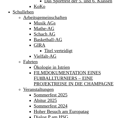
Das Sportfest der 5. und 6. Klassen
KoKo
Schulleben
Arbeitsgemeinschaften
Musik AGs
Mathe-AG
Schach AG
Basketball-AG
GIRA
Titel verteidigt
Vielfalt-AG
Fahrten
Ökologie in Istrien
FILMDOKUMENTATION EINES
FUßBALLTURNIERS – EINE
PROJEKTREISE IN DIE CHAMPAGNE
Veranstaltungen
Sommerfest 2025
Abitur 2025
Sommerfest 2024
Hoher Besuch am Europatag
Dialog P am HSG