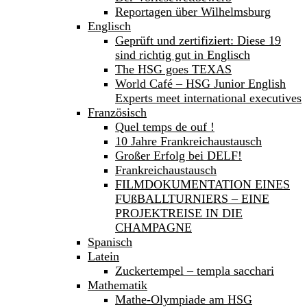
Reportagen über Wilhelmsburg
Englisch
Geprüft und zertifiziert: Diese 19
sind richtig gut in Englisch
The HSG goes TEXAS
World Café – HSG Junior English
Experts meet international executives
Französisch
Quel temps de ouf !
10 Jahre Frankreichaustausch
Großer Erfolg bei DELF!
Frankreichaustausch
FILMDOKUMENTATION EINES
FUßBALLTURNIERS – EINE
PROJEKTREISE IN DIE
CHAMPAGNE
Spanisch
Latein
Zuckertempel – templa sacchari
Mathematik
Mathe-Olympiade am HSG