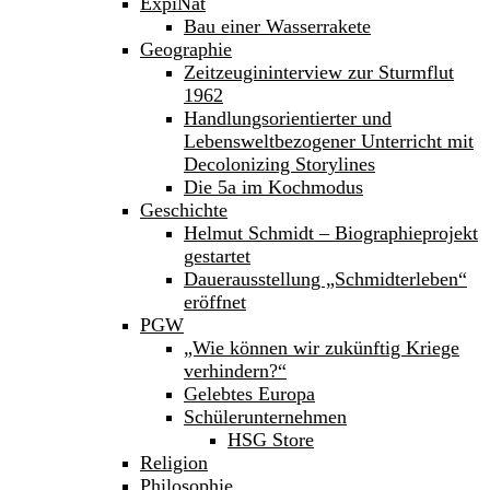
ExpiNat
Bau einer Wasserrakete
Geographie
Zeitzeugininterview zur Sturmflut
1962
Handlungsorientierter und
Lebensweltbezogener Unterricht mit
Decolonizing Storylines
Die 5a im Kochmodus
Geschichte
Helmut Schmidt – Biographieprojekt
gestartet
Dauerausstellung „Schmidterleben“
eröffnet
PGW
„Wie können wir zukünftig Kriege
verhindern?“
Gelebtes Europa
Schülerunternehmen
HSG Store
Religion
Philosophie