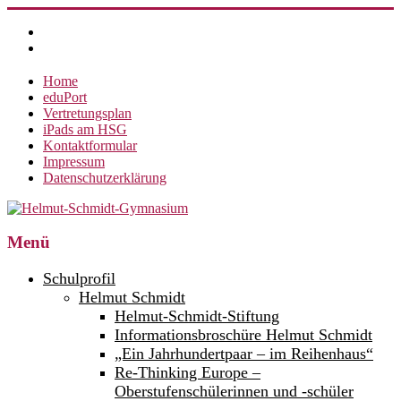
Zum
Inhalt
springen
Home
eduPort
Vertretungsplan
iPads am HSG
Kontaktformular
Impressum
Datenschutzerklärung
Helmut-
Menü
Schmidt-
Schulprofil
Gymnasium
Helmut Schmidt
Helmut-Schmidt-Stiftung
360°
weltoffen.
Informationsbroschüre Helmut Schmidt
„Ein Jahrhundertpaar – im Reihenhaus“
Re-Thinking Europe –
Oberstufenschülerinnen und -schüler