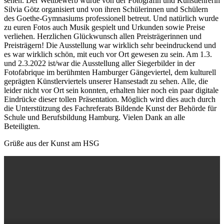
sehen. Der Wettbewerb wurde von der Fotografin und Kunstlehrerin
Silvia Götz organisiert und von ihren Schülerinnen und Schülern
des Goethe-Gymnasiums professionell betreut. Und natürlich wurde
zu euren Fotos auch Musik gespielt und Urkunden sowie Preise
verliehen. Herzlichen Glückwunsch allen Preisträgerinnen und
Preisträgern! Die Ausstellung war wirklich sehr beeindruckend und
es war wirklich schön, mit euch vor Ort gewesen zu sein. Am 1.3.
und 2.3.2022 ist/war die Ausstellung aller Siegerbilder in der
Fotofabrique im berühmten Hamburger Gängeviertel, dem kulturell
geprägten Künstlerviertels unserer Hansestadt zu sehen. Alle, die
leider nicht vor Ort sein konnten, erhalten hier noch ein paar digitale
Eindrücke dieser tollen Präsentation. Möglich wird dies auch durch
die Unterstützung des Fachreferats Bildende Kunst der Behörde für
Schule und Berufsbildung Hamburg. Vielen Dank an alle
Beteiligten.
Grüße aus der Kunst am HSG