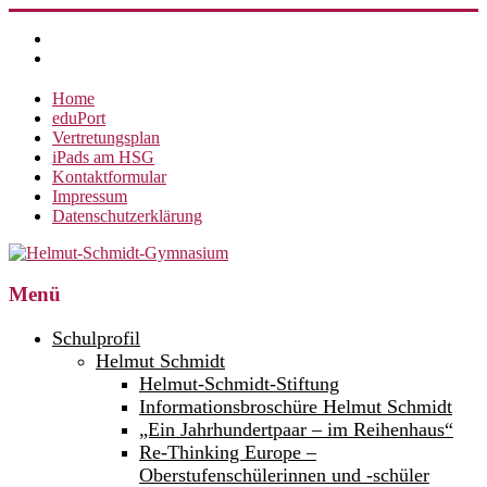
Zum
Inhalt
springen
Home
eduPort
Vertretungsplan
iPads am HSG
Kontaktformular
Impressum
Datenschutzerklärung
Helmut-
Menü
Schmidt-
Schulprofil
Gymnasium
Helmut Schmidt
Helmut-Schmidt-Stiftung
360°
weltoffen.
Informationsbroschüre Helmut Schmidt
„Ein Jahrhundertpaar – im Reihenhaus“
Re-Thinking Europe –
Oberstufenschülerinnen und -schüler