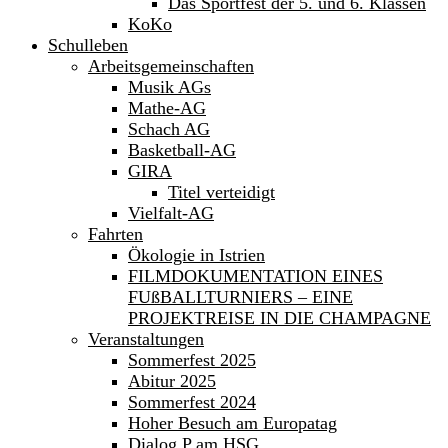
Das Sportfest der 5. und 6. Klassen
KoKo
Schulleben
Arbeitsgemeinschaften
Musik AGs
Mathe-AG
Schach AG
Basketball-AG
GIRA
Titel verteidigt
Vielfalt-AG
Fahrten
Ökologie in Istrien
FILMDOKUMENTATION EINES
FUßBALLTURNIERS – EINE
PROJEKTREISE IN DIE CHAMPAGNE
Veranstaltungen
Sommerfest 2025
Abitur 2025
Sommerfest 2024
Hoher Besuch am Europatag
Dialog P am HSG