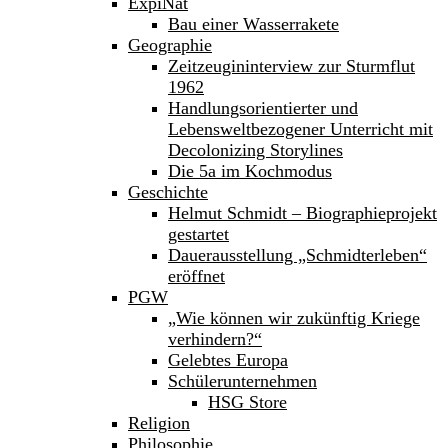
ExpiNat
Bau einer Wasserrakete
Geographie
Zeitzeugininterview zur Sturmflut
1962
Handlungsorientierter und
Lebensweltbezogener Unterricht mit
Decolonizing Storylines
Die 5a im Kochmodus
Geschichte
Helmut Schmidt – Biographieprojekt
gestartet
Dauerausstellung „Schmidterleben“
eröffnet
PGW
„Wie können wir zukünftig Kriege
verhindern?“
Gelebtes Europa
Schülerunternehmen
HSG Store
Religion
Philosophie