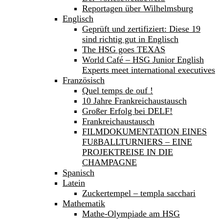
Reportagen über Wilhelmsburg
Englisch
Geprüft und zertifiziert: Diese 19
sind richtig gut in Englisch
The HSG goes TEXAS
World Café – HSG Junior English
Experts meet international executives
Französisch
Quel temps de ouf !
10 Jahre Frankreichaustausch
Großer Erfolg bei DELF!
Frankreichaustausch
FILMDOKUMENTATION EINES
FUßBALLTURNIERS – EINE
PROJEKTREISE IN DIE
CHAMPAGNE
Spanisch
Latein
Zuckertempel – templa sacchari
Mathematik
Mathe-Olympiade am HSG