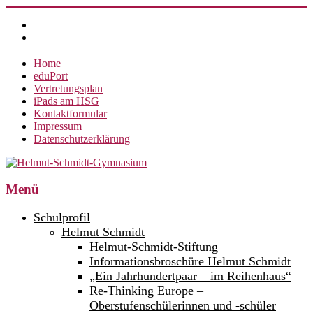
Zum
Inhalt
springen
Home
eduPort
Vertretungsplan
iPads am HSG
Kontaktformular
Impressum
Datenschutzerklärung
Helmut-
Menü
Schmidt-
Schulprofil
Gymnasium
Helmut Schmidt
Helmut-Schmidt-Stiftung
360°
weltoffen.
Informationsbroschüre Helmut Schmidt
„Ein Jahrhundertpaar – im Reihenhaus“
Re-Thinking Europe –
Oberstufenschülerinnen und -schüler