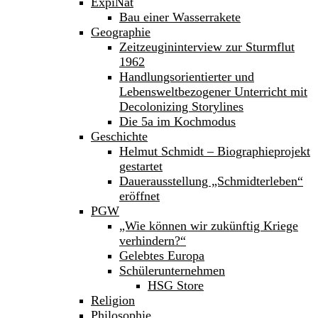
ExpiNat
Bau einer Wasserrakete
Geographie
Zeitzeugininterview zur Sturmflut
1962
Handlungsorientierter und
Lebensweltbezogener Unterricht mit
Decolonizing Storylines
Die 5a im Kochmodus
Geschichte
Helmut Schmidt – Biographieprojekt
gestartet
Dauerausstellung „Schmidterleben“
eröffnet
PGW
„Wie können wir zukünftig Kriege
verhindern?“
Gelebtes Europa
Schülerunternehmen
HSG Store
Religion
Philosophie