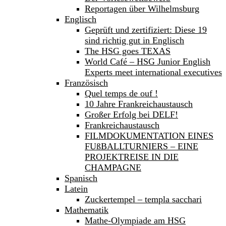
Reportagen über Wilhelmsburg
Englisch
Geprüft und zertifiziert: Diese 19
sind richtig gut in Englisch
The HSG goes TEXAS
World Café – HSG Junior English
Experts meet international executives
Französisch
Quel temps de ouf !
10 Jahre Frankreichaustausch
Großer Erfolg bei DELF!
Frankreichaustausch
FILMDOKUMENTATION EINES
FUßBALLTURNIERS – EINE
PROJEKTREISE IN DIE
CHAMPAGNE
Spanisch
Latein
Zuckertempel – templa sacchari
Mathematik
Mathe-Olympiade am HSG