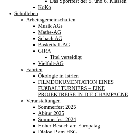
Das Sportfest der 5. und 6. Klassen
KoKo
Schulleben
Arbeitsgemeinschaften
Musik AGs
Mathe-AG
Schach AG
Basketball-AG
GIRA
Titel verteidigt
Vielfalt-AG
Fahrten
Ökologie in Istrien
FILMDOKUMENTATION EINES
FUßBALLTURNIERS – EINE
PROJEKTREISE IN DIE CHAMPAGNE
Veranstaltungen
Sommerfest 2025
Abitur 2025
Sommerfest 2024
Hoher Besuch am Europatag
Dialog P am HSG