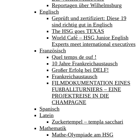
Reportagen über Wilhelmsburg
Englisch
Geprüft und zertifiziert: Diese 19
sind richtig gut in Englisch
The HSG goes TEXAS
World Café – HSG Junior English
Experts meet international executives
Französisch
Quel temps de ouf !
10 Jahre Frankreichaustausch
Großer Erfolg bei DELF!
Frankreichaustausch
FILMDOKUMENTATION EINES
FUßBALLTURNIERS – EINE
PROJEKTREISE IN DIE
CHAMPAGNE
Spanisch
Latein
Zuckertempel – templa sacchari
Mathematik
Mathe-Olympiade am HSG