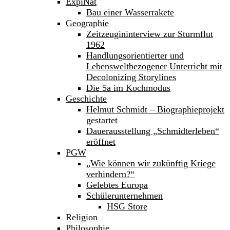
ExpiNat
Bau einer Wasserrakete
Geographie
Zeitzeugininterview zur Sturmflut
1962
Handlungsorientierter und
Lebensweltbezogener Unterricht mit
Decolonizing Storylines
Die 5a im Kochmodus
Geschichte
Helmut Schmidt – Biographieprojekt
gestartet
Dauerausstellung „Schmidterleben“
eröffnet
PGW
„Wie können wir zukünftig Kriege
verhindern?“
Gelebtes Europa
Schülerunternehmen
HSG Store
Religion
Philosophie