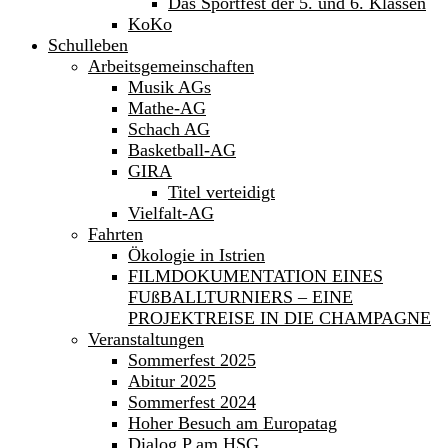
Das Sportfest der 5. und 6. Klassen
KoKo
Schulleben
Arbeitsgemeinschaften
Musik AGs
Mathe-AG
Schach AG
Basketball-AG
GIRA
Titel verteidigt
Vielfalt-AG
Fahrten
Ökologie in Istrien
FILMDOKUMENTATION EINES
FUßBALLTURNIERS – EINE
PROJEKTREISE IN DIE CHAMPAGNE
Veranstaltungen
Sommerfest 2025
Abitur 2025
Sommerfest 2024
Hoher Besuch am Europatag
Dialog P am HSG