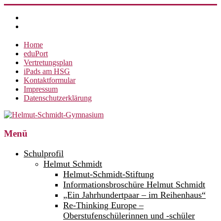
Zum
Inhalt
springen
Home
eduPort
Vertretungsplan
iPads am HSG
Kontaktformular
Impressum
Datenschutzerklärung
Helmut-
Menü
Schmidt-
Schulprofil
Gymnasium
Helmut Schmidt
Helmut-Schmidt-Stiftung
360°
weltoffen.
Informationsbroschüre Helmut Schmidt
„Ein Jahrhundertpaar – im Reihenhaus“
Re-Thinking Europe –
Oberstufenschülerinnen und -schüler