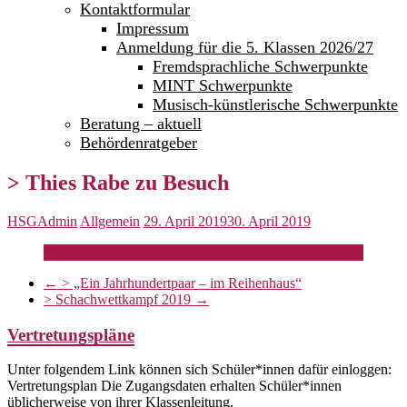
Kontaktformular
Impressum
Anmeldung für die 5. Klassen 2026/27
Fremdsprachliche Schwerpunkte
MINT Schwerpunkte
Musisch-künstlerische Schwerpunkte
Beratung – aktuell
Behördenratgeber
> Thies Rabe zu Besuch
HSGAdmin
Allgemein
29. April 2019
30. April 2019
Hoher Besuch am Europatag
←
> „Ein Jahrhundertpaar – im Reihenhaus“
> Schachwettkampf 2019
→
Vertretungspläne
Unter folgendem Link können sich Schüler*innen dafür einloggen:
Vertretungsplan Die Zugangsdaten erhalten Schüler*innen
üblicherweise von ihrer Klassenleitung.