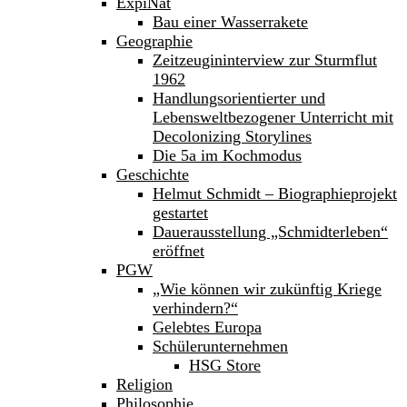
ExpiNat
Bau einer Wasserrakete
Geographie
Zeitzeugininterview zur Sturmflut
1962
Handlungsorientierter und
Lebensweltbezogener Unterricht mit
Decolonizing Storylines
Die 5a im Kochmodus
Geschichte
Helmut Schmidt – Biographieprojekt
gestartet
Dauerausstellung „Schmidterleben“
eröffnet
PGW
„Wie können wir zukünftig Kriege
verhindern?“
Gelebtes Europa
Schülerunternehmen
HSG Store
Religion
Philosophie