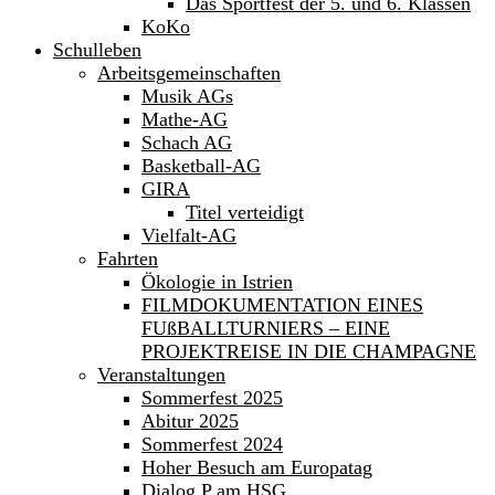
Das Sportfest der 5. und 6. Klassen
KoKo
Schulleben
Arbeitsgemeinschaften
Musik AGs
Mathe-AG
Schach AG
Basketball-AG
GIRA
Titel verteidigt
Vielfalt-AG
Fahrten
Ökologie in Istrien
FILMDOKUMENTATION EINES
FUßBALLTURNIERS – EINE
PROJEKTREISE IN DIE CHAMPAGNE
Veranstaltungen
Sommerfest 2025
Abitur 2025
Sommerfest 2024
Hoher Besuch am Europatag
Dialog P am HSG