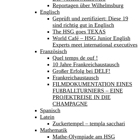
Reportagen über Wilhelmsburg
Englisch
Geprüft und zertifiziert: Diese 19
sind richtig gut in Englisch
The HSG goes TEXAS
World Café – HSG Junior English
Experts meet international executives
Französisch
Quel temps de ouf !
10 Jahre Frankreichaustausch
Großer Erfolg bei DELF!
Frankreichaustausch
FILMDOKUMENTATION EINES
FUßBALLTURNIERS – EINE
PROJEKTREISE IN DIE
CHAMPAGNE
Spanisch
Latein
Zuckertempel – templa sacchari
Mathematik
Mathe-Olympiade am HSG