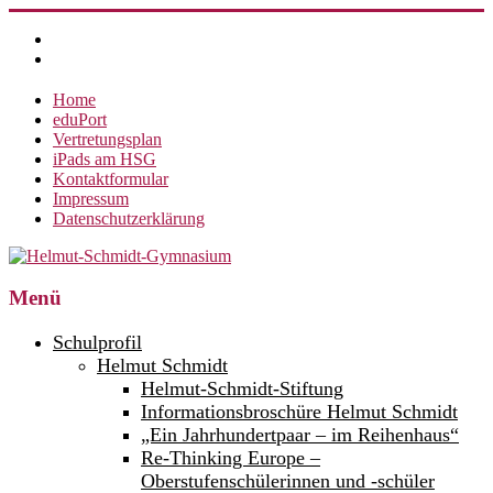
Zum
Inhalt
springen
Home
eduPort
Vertretungsplan
iPads am HSG
Kontaktformular
Impressum
Datenschutzerklärung
Helmut-
Menü
Schmidt-
Schulprofil
Gymnasium
Helmut Schmidt
Helmut-Schmidt-Stiftung
360°
weltoffen.
Informationsbroschüre Helmut Schmidt
„Ein Jahrhundertpaar – im Reihenhaus“
Re-Thinking Europe –
Oberstufenschülerinnen und -schüler