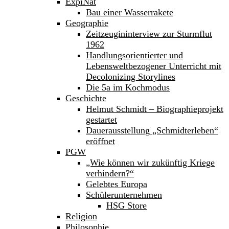
ExpiNat
Bau einer Wasserrakete
Geographie
Zeitzeugininterview zur Sturmflut
1962
Handlungsorientierter und
Lebensweltbezogener Unterricht mit
Decolonizing Storylines
Die 5a im Kochmodus
Geschichte
Helmut Schmidt – Biographieprojekt
gestartet
Dauerausstellung „Schmidterleben“
eröffnet
PGW
„Wie können wir zukünftig Kriege
verhindern?“
Gelebtes Europa
Schülerunternehmen
HSG Store
Religion
Philosophie