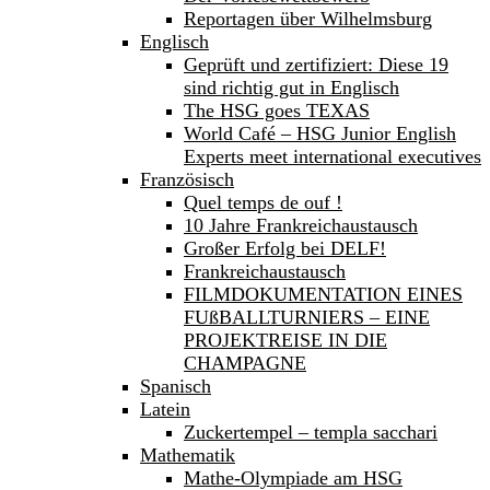
Reportagen über Wilhelmsburg
Englisch
Geprüft und zertifiziert: Diese 19
sind richtig gut in Englisch
The HSG goes TEXAS
World Café – HSG Junior English
Experts meet international executives
Französisch
Quel temps de ouf !
10 Jahre Frankreichaustausch
Großer Erfolg bei DELF!
Frankreichaustausch
FILMDOKUMENTATION EINES
FUßBALLTURNIERS – EINE
PROJEKTREISE IN DIE
CHAMPAGNE
Spanisch
Latein
Zuckertempel – templa sacchari
Mathematik
Mathe-Olympiade am HSG