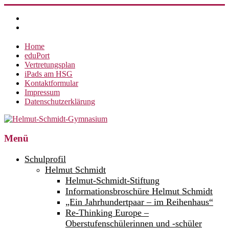
Zum
Inhalt
springen
Home
eduPort
Vertretungsplan
iPads am HSG
Kontaktformular
Impressum
Datenschutzerklärung
Helmut-
Menü
Schmidt-
Schulprofil
Gymnasium
Helmut Schmidt
Helmut-Schmidt-Stiftung
360°
weltoffen.
Informationsbroschüre Helmut Schmidt
„Ein Jahrhundertpaar – im Reihenhaus“
Re-Thinking Europe –
Oberstufenschülerinnen und -schüler