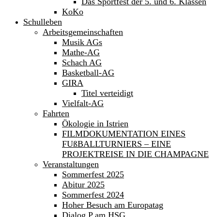
Das Sportfest der 5. und 6. Klassen
KoKo
Schulleben
Arbeitsgemeinschaften
Musik AGs
Mathe-AG
Schach AG
Basketball-AG
GIRA
Titel verteidigt
Vielfalt-AG
Fahrten
Ökologie in Istrien
FILMDOKUMENTATION EINES
FUßBALLTURNIERS – EINE
PROJEKTREISE IN DIE CHAMPAGNE
Veranstaltungen
Sommerfest 2025
Abitur 2025
Sommerfest 2024
Hoher Besuch am Europatag
Dialog P am HSG