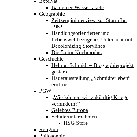
ExpiNat
Bau einer Wasserrakete
Geographie
Zeitzeugininterview zur Sturmflut
1962
Handlungsorientierter und
Lebensweltbezogener Unterricht mit
Decolonizing Storylines
Die 5a im Kochmodus
Geschichte
Helmut Schmidt – Biographieprojekt
gestartet
Dauerausstellung „Schmidterleben“
eröffnet
PGW
„Wie können wir zukünftig Kriege
verhindern?“
Gelebtes Europa
Schülerunternehmen
HSG Store
Religion
Philosophie