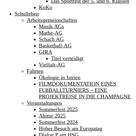
Das Sportfest der 5. und 6. Klassen
KoKo
Schulleben
Arbeitsgemeinschaften
Musik AGs
Mathe-AG
Schach AG
Basketball-AG
GIRA
Titel verteidigt
Vielfalt-AG
Fahrten
Ökologie in Istrien
FILMDOKUMENTATION EINES
FUßBALLTURNIERS – EINE
PROJEKTREISE IN DIE CHAMPAGNE
Veranstaltungen
Sommerfest 2025
Abitur 2025
Sommerfest 2024
Hoher Besuch am Europatag
Dialog P am HSG