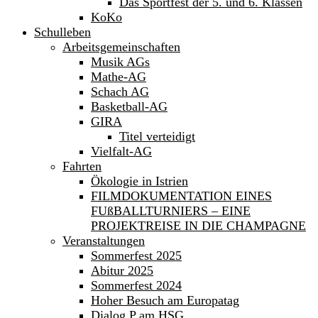
Das Sportfest der 5. und 6. Klassen
KoKo
Schulleben
Arbeitsgemeinschaften
Musik AGs
Mathe-AG
Schach AG
Basketball-AG
GIRA
Titel verteidigt
Vielfalt-AG
Fahrten
Ökologie in Istrien
FILMDOKUMENTATION EINES
FUßBALLTURNIERS – EINE
PROJEKTREISE IN DIE CHAMPAGNE
Veranstaltungen
Sommerfest 2025
Abitur 2025
Sommerfest 2024
Hoher Besuch am Europatag
Dialog P am HSG