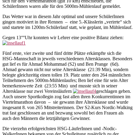
sich für den Viertelmarathon (gut 10 km) entschieden, die
SchülerInnen waren alle für den 5000m-Mühlenlauf gemeldet.
Das Wetter war in diesem Jahr optimal und unsere SchülerInnen
gingen motiviert in ihre Rennen – eine 5.-Klässlerin „verirrte“ sich
und startete im 1200m-Schülerlauf statt, wie geplant, im Mühlenlauf.
Gegen 13°°Uhr konnten wir Lehrer eine positive Bilanz ziehen:
Fünf erste, vier zweite und fünf dritte Plätze erkämpfte sich die
HSG-Mannschaft in jeweils verschiedenen Altersklassen. Besonders
gut lief es für Ahmad Mohammad (S2) und Ben Prange (6d).
Ahmad gewann nicht nur seine Altersklasse (21:39 Min), sondern
belegte gleichzeitig einen tollen 19. Platz unter den 264 männlichen
Teilnehmern des 5000m-Mühlenlaufes; Ben lief eine für sein Alter
bemerkenswerte Zeit (23:55 Min) und musste sich in seiner
Altersklasse nur zwei Vereinsläufern
geschlagen geben.
Auch unsere Sportkollegin zog fast allen ihren Konkurrentinnen im
Viertelmarathon davon – sie gewann ihre Altersklasse und wurde
insgesamt 8. von 265 Mitstreiterinnen. Der S2-Kurs Nordic-Walking
trat fast geschlossen an und bezwang sowohl bei den Frauen als
auch den Männern die letztjährigen Gewinner.
Die vierzehn erfolgreichsten HSG-LäuferInnen und -Nodic-
WalkerInnen bekamen von der Schulleitung zusätzlich zu der