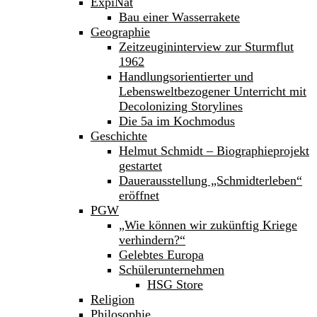
ExpiNat
Bau einer Wasserrakete
Geographie
Zeitzeugininterview zur Sturmflut
1962
Handlungsorientierter und
Lebensweltbezogener Unterricht mit
Decolonizing Storylines
Die 5a im Kochmodus
Geschichte
Helmut Schmidt – Biographieprojekt
gestartet
Dauerausstellung „Schmidterleben“
eröffnet
PGW
„Wie können wir zukünftig Kriege
verhindern?“
Gelebtes Europa
Schülerunternehmen
HSG Store
Religion
Philosophie