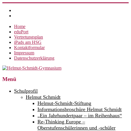
Zum
Inhalt
springen
Home
eduPort
Vertretungsplan
iPads am HSG
Kontaktformular
Impressum
Datenschutzerklärung
Helmut-
Menü
Schmidt-
Schulprofil
Gymnasium
Helmut Schmidt
Helmut-Schmidt-Stiftung
360°
weltoffen.
Informationsbroschüre Helmut Schmidt
„Ein Jahrhundertpaar – im Reihenhaus“
Re-Thinking Europe –
Oberstufenschülerinnen und -schüler