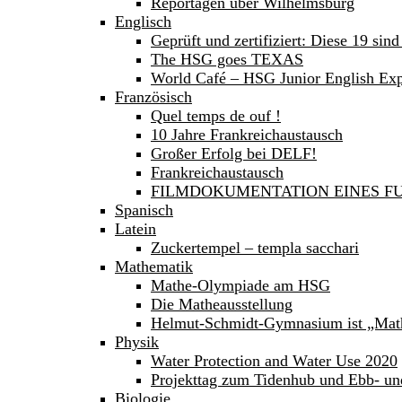
Reportagen über Wilhelmsburg
Englisch
Geprüft und zertifiziert: Diese 19 sind
The HSG goes TEXAS
World Café – HSG Junior English Expe
Französisch
Quel temps de ouf !
10 Jahre Frankreichaustausch
Großer Erfolg bei DELF!
Frankreichaustausch
FILMDOKUMENTATION EINES FU
Spanisch
Latein
Zuckertempel – templa sacchari
Mathematik
Mathe-Olympiade am HSG
Die Matheausstellung
Helmut-Schmidt-Gymnasium ist „Mat
Physik
Water Protection and Water Use 2020
Projekttag zum Tidenhub und Ebb- un
Biologie