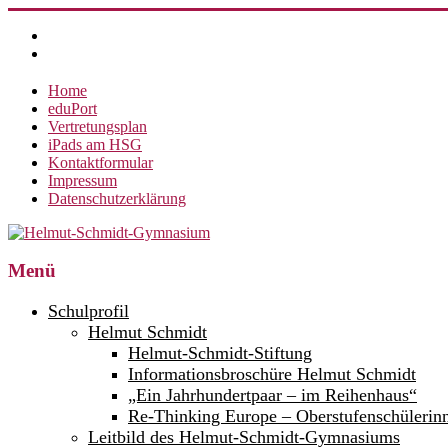
Zum
Inhalt
springen
Home
eduPort
Vertretungsplan
iPads am HSG
Kontaktformular
Impressum
Datenschutzerklärung
Helmut-
Menü
Schmidt-
Schulprofil
Gymnasium
Helmut Schmidt
Helmut-Schmidt-Stiftung
360°
weltoffen.
Informationsbroschüre Helmut Schmidt
„Ein Jahrhundertpaar – im Reihenhaus“
Re-Thinking Europe – Oberstufenschülerin
Leitbild des Helmut-Schmidt-Gymnasiums