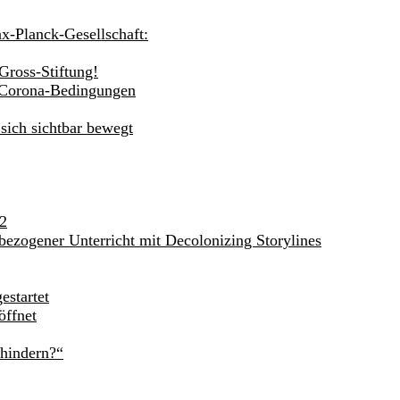
ax-Planck-Gesellschaft:
Gross-Stiftung!
r Corona-Bedingungen
sich sichtbar bewegt
62
bezogener Unterricht mit Decolonizing Storylines
estartet
öffnet
rhindern?“