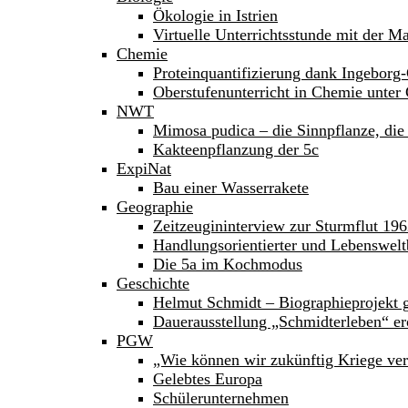
Ökologie in Istrien
Virtuelle Unterrichtsstunde mit der M
Chemie
Proteinquantifizierung dank Ingeborg-
Oberstufenunterricht in Chemie unte
NWT
Mimosa pudica – die Sinnpflanze, die 
Kakteenpflanzung der 5c
ExpiNat
Bau einer Wasserrakete
Geographie
Zeitzeugininterview zur Sturmflut 19
Handlungsorientierter und Lebenswelt
Die 5a im Kochmodus
Geschichte
Helmut Schmidt – Biographieprojekt g
Dauerausstellung „Schmidterleben“ er
PGW
„Wie können wir zukünftig Kriege ve
Gelebtes Europa
Schülerunternehmen