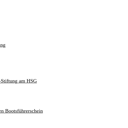
ung
r-Stiftung am HSG
en Bootsführerschein