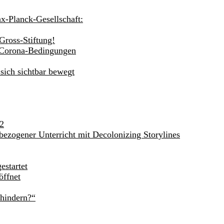
ax-Planck-Gesellschaft:
Gross-Stiftung!
r Corona-Bedingungen
sich sichtbar bewegt
62
bezogener Unterricht mit Decolonizing Storylines
estartet
öffnet
rhindern?“