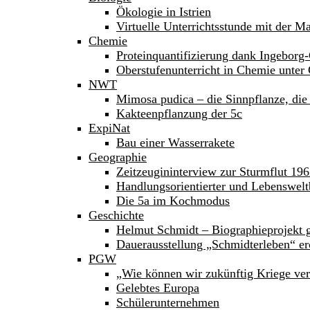
Ökologie in Istrien
Virtuelle Unterrichtsstunde mit der M
Chemie
Proteinquantifizierung dank Ingeborg-
Oberstufenunterricht in Chemie unte
NWT
Mimosa pudica – die Sinnpflanze, die 
Kakteenpflanzung der 5c
ExpiNat
Bau einer Wasserrakete
Geographie
Zeitzeugininterview zur Sturmflut 19
Handlungsorientierter und Lebenswelt
Die 5a im Kochmodus
Geschichte
Helmut Schmidt – Biographieprojekt g
Dauerausstellung „Schmidterleben“ er
PGW
„Wie können wir zukünftig Kriege ve
Gelebtes Europa
Schülerunternehmen