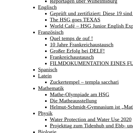
Reportagen über Wilhelmsburg
Englisch
Geprüft und zertifiziert: Diese 19 sind
The HSG goes TEXAS
World Café – HSG Junior English Expe
Französisch
Quel temps de ouf !
10 Jahre Frankreichaustausch
Großer Erfolg bei DELF!
Frankreichaustausch
FILMDOKUMENTATION EINES FU
Spanisch
Latein
Zuckertempel – templa sacchari
Mathematik
Mathe-Olympiade am HSG
Die Matheausstellung
Helmut-Schmidt-Gymnasium ist „Mat
Physik
Water Protection and Water Use 2020
Projekttag zum Tidenhub und Ebb- un
Biologie