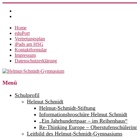
Zum
Inhalt
springen
Home
eduPort
Vertretungsplan
iPads am HSG
Kontaktformular
Impressum
Datenschutzerklärung
Helmut-
Menü
Schmidt-
Schulprofil
Gymnasium
Helmut Schmidt
Helmut-Schmidt-Stiftung
360°
weltoffen.
Informationsbroschüre Helmut Schmidt
„Ein Jahrhundertpaar – im Reihenhaus“
Re-Thinking Europe – Oberstufenschülerin
Leitbild des Helmut-Schmidt-Gymnasiums