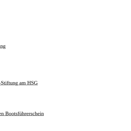
ung
r-Stiftung am HSG
en Bootsführerschein