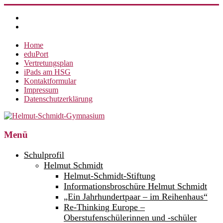
Zum
Inhalt
springen
Home
eduPort
Vertretungsplan
iPads am HSG
Kontaktformular
Impressum
Datenschutzerklärung
Helmut-
Menü
Schmidt-
Schulprofil
Gymnasium
Helmut Schmidt
Helmut-Schmidt-Stiftung
360°
weltoffen.
Informationsbroschüre Helmut Schmidt
„Ein Jahrhundertpaar – im Reihenhaus“
Re-Thinking Europe –
Oberstufenschülerinnen und -schüler