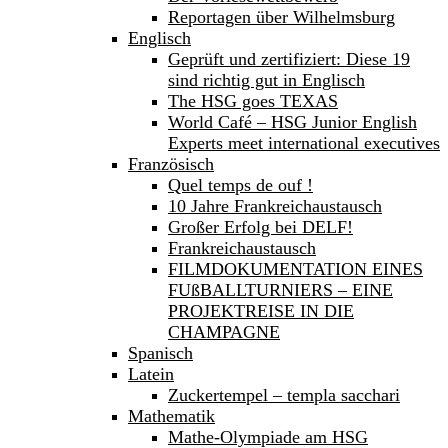
Reportagen über Wilhelmsburg
Englisch
Geprüft und zertifiziert: Diese 19
sind richtig gut in Englisch
The HSG goes TEXAS
World Café – HSG Junior English
Experts meet international executives
Französisch
Quel temps de ouf !
10 Jahre Frankreichaustausch
Großer Erfolg bei DELF!
Frankreichaustausch
FILMDOKUMENTATION EINES
FUßBALLTURNIERS – EINE
PROJEKTREISE IN DIE
CHAMPAGNE
Spanisch
Latein
Zuckertempel – templa sacchari
Mathematik
Mathe-Olympiade am HSG