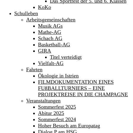
Das Sportfest der 5. und 6. Klassen
KoKo
Schulleben
Arbeitsgemeinschaften
Musik AGs
Mathe-AG
Schach AG
Basketball-AG
GIRA
Titel verteidigt
Vielfalt-AG
Fahrten
Ökologie in Istrien
FILMDOKUMENTATION EINES
FUßBALLTURNIERS – EINE
PROJEKTREISE IN DIE CHAMPAGNE
Veranstaltungen
Sommerfest 2025
Abitur 2025
Sommerfest 2024
Hoher Besuch am Europatag
Dialog P am HSG