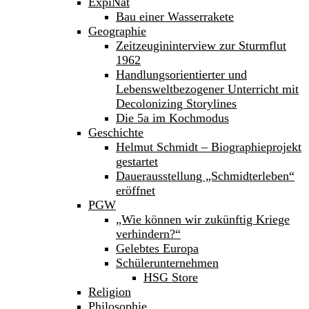
ExpiNat
Bau einer Wasserrakete
Geographie
Zeitzeugininterview zur Sturmflut
1962
Handlungsorientierter und
Lebensweltbezogener Unterricht mit
Decolonizing Storylines
Die 5a im Kochmodus
Geschichte
Helmut Schmidt – Biographieprojekt
gestartet
Dauerausstellung „Schmidterleben“
eröffnet
PGW
„Wie können wir zukünftig Kriege
verhindern?“
Gelebtes Europa
Schülerunternehmen
HSG Store
Religion
Philosophie