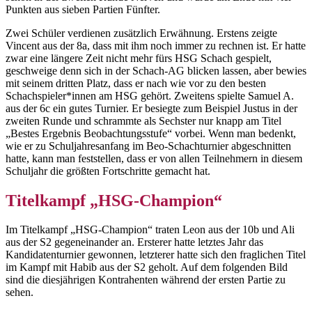
Punkten aus sieben Partien Fünfter.
Zwei Schüler verdienen zusätzlich Erwähnung. Erstens zeigte
Vincent aus der 8a, dass mit ihm noch immer zu rechnen ist. Er hatte
zwar eine längere Zeit nicht mehr fürs HSG Schach gespielt,
geschweige denn sich in der Schach-AG blicken lassen, aber bewies
mit seinem dritten Platz, dass er nach wie vor zu den besten
Schachspieler*innen am HSG gehört. Zweitens spielte Samuel A.
aus der 6c ein gutes Turnier. Er besiegte zum Beispiel Justus in der
zweiten Runde und schrammte als Sechster nur knapp am Titel
„Bestes Ergebnis Beobachtungsstufe“ vorbei. Wenn man bedenkt,
wie er zu Schuljahresanfang im Beo-Schachturnier abgeschnitten
hatte, kann man feststellen, dass er von allen Teilnehmern in diesem
Schuljahr die größten Fortschritte gemacht hat.
Titelkampf „HSG-Champion“
Im Titelkampf „HSG-Champion“ traten Leon aus der 10b und Ali
aus der S2 gegeneinander an. Ersterer hatte letztes Jahr das
Kandidatenturnier gewonnen, letzterer hatte sich den fraglichen Titel
im Kampf mit Habib aus der S2 geholt. Auf dem folgenden Bild
sind die diesjährigen Kontrahenten während der ersten Partie zu
sehen.