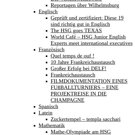
Reportagen über Wilhelmsburg
Englisch
Geprüft und zertifiziert: Diese 19
sind richtig gut in Englisch
The HSG goes TEXAS
World Café – HSG Junior English
Experts meet international executives
Französisch
Quel temps de ouf !
10 Jahre Frankreichaustausch
Großer Erfolg bei DELF!
Frankreichaustausch
FILMDOKUMENTATION EINES
FUßBALLTURNIERS – EINE
PROJEKTREISE IN DIE
CHAMPAGNE
Spanisch
Latein
Zuckertempel – templa sacchari
Mathematik
Mathe-Olympiade am HSG