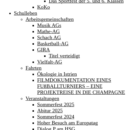
Das Sportfest der 5. und 6. Klassen
KoKo
Schulleben
Arbeitsgemeinschaften
Musik AGs
Mathe-AG
Schach AG
Basketball-AG
GIRA
Titel verteidigt
Vielfalt-AG
Fahrten
Ökologie in Istrien
FILMDOKUMENTATION EINES
FUßBALLTURNIERS – EINE
PROJEKTREISE IN DIE CHAMPAGNE
Veranstaltungen
Sommerfest 2025
Abitur 2025
Sommerfest 2024
Hoher Besuch am Europatag
Dialog P am HSG