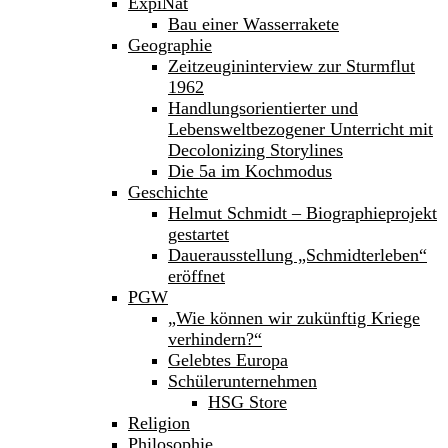
ExpiNat
Bau einer Wasserrakete
Geographie
Zeitzeugininterview zur Sturmflut
1962
Handlungsorientierter und
Lebensweltbezogener Unterricht mit
Decolonizing Storylines
Die 5a im Kochmodus
Geschichte
Helmut Schmidt – Biographieprojekt
gestartet
Dauerausstellung „Schmidterleben“
eröffnet
PGW
„Wie können wir zukünftig Kriege
verhindern?“
Gelebtes Europa
Schülerunternehmen
HSG Store
Religion
Philosophie