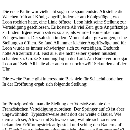
Die erste Partie war vielleicht sogar die spannendste. Ali stellte die
Weichen früh auf Königsangriff, indem er am Königsflügel, wo
Leon rochiert hatte, eine Linie öffnete. Leon hielt seine Stellung zur
Verteidigung geschlossen. Es kostete Ali viel Zeit, gute Angriffszüge
zu finden. Irgendwann sah es so aus, als würde Leon einfach auf
Zeit gewinnen. Der sah sich in dem Moment aber gezwungen, seine
Stellung zu öffnen. So fand Ali immer leichter Angriffszüge und für
Leon wurde es immer schwieriger, sich zu verteidigen. Dadurch
holte Ali zeitlich auf. Fast alle, die nicht selber spielen mussten,
schauten zu. Große Spannung lag in der Luft. Am Ende verlor sogar
Leon auf Zeit. Ali hatte aber auch nur noch zwölf Sekunden auf der
Uhr.
Die zweite Partie gibt interessante Beispiele für Schachtheorie her.
In der Eröffnung ergab sich folgende Stellung:
Im Prinzip würde man die Stellung der Vorstoßvariante der
Französischen Verteidigung zuordnen. Der Springer auf c3 ist aber
ungewöhnlich. Typischerweise steht dort der weiße c-Bauer. Wie
dem auch sei, Ali war mit Schwarz dran, wähnte sich zu einem
bekannten Eröffnungstrick aufgestellt und schlug den Bauern auf
e5. Doch Leon wiederum erkannte nicht, dass sein Springer auf c3