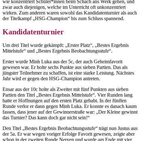
wie konzentriert Schüler*innen beim Schach ans Werk gehen, und
zwar auch diejenigen, welche im Unterricht oft unkonzentriert
wirken. Zum anderen waren sowohl das Kandidatenturnier als auch
der Titelkampf „HSG-Champion“ bis zum Schluss spannend.
Kandidatenturnier
Um drei Titel wurde gekämpft: „Erster Platz“, „Bestes Ergebnis
Mittelstufe“ und „Bestes Ergebnis Beobachtungsstufe“.
Erster wurde Minh Luka aus der 5c, der auch Geheimfavorit
gewesen war. Er holte sechs Punkte aus sieben Partien. Das als
jüngster Teilnehmer zu schaffen, ist eine starke Leistung. Nächstes
Jahr wird er gegen den HSG-Champion antreten.
Ensar aus der 10c holte als Zweiter mit fünf Punkten aus sieben
Partien den Titel „Bestes Ergebnis Mittelstufe“. Vier Runden lang
hatte er Hoffnungen auf den ersten Platz gehabt. In der fünften
Runde verlor er dann gegen Minh Luka. Er konnte es danach kaum
fassen, dass jener auf der Gewinnerstraße war: „Der Kleine gewinnt
das Turnier? Das kann doch gar nicht sein!“
Den Titel „Bestes Ergebnis Beobachtungsstufe“ trägt nun Justus aus
der 5a. Er war wegen voriger Erfolge Favorit gewesen, zeigte aber
schon in der zweiten Runde Nerven und wurde am Ende mit vier