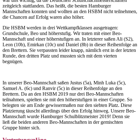
war uns wichtig, da die Deutschen Schulschachmeisterschaften
zeitgleich stattfanden. Das heißt, die besten Hamburger
Mannschaften konnten und wollten an den HSBM nicht teilnehmen,
die Chancen auf Erfolg waren also höher.
Die HSBM werden in drei Wettkampfklassen ausgetragen:
Grundschule, Beo und höherstufig. Wir traten mit einer Beo-
Mannschaft und einer höherstufigen an. In letzterer saßen Ali (S2),
Leon (10b), Emirkan (10c) und Daniel (8b) in dieser Reihenfolge an
den Brettern. Sie verpassten leider knapp, nämlich erst in der letzten
Runde, den dritten Platz und mussten sich mit dem vierten
begnügen.
In unserer Beo-Mannschaft saßen Justus (5a), Minh Luka (5c),
Samuel A. (6c) und Ranvir (5c) in dieser Reihenfolge an den
Brettern. Da an den HSBM 2019 nur drei Beo-Mannschaften
teilnahmen, spielten sie mit den höherstufigen in einer Gruppe. So
belegten sie am Ende gewissermaßen nur den siebten Platz. Diese
Platzierung täuscht allerdings über den Erfolg hinweg. Unsere Beo-
Mannschaft wurde Hamburger Schulblitzmeister 2019! Denn sie
ließ die beiden anderen Beo-Mannschaften in der gemischten
Gruppe hinter sich.
Vertretungspläne