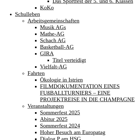
Das Sportfest der 5. und 6. Klassen
KoKo
Schulleben
Arbeitsgemeinschaften
Musik AGs
Mathe-AG
Schach AG
Basketball-AG
GIRA
Titel verteidigt
Vielfalt-AG
Fahrten
Ökologie in Istrien
FILMDOKUMENTATION EINES
FUßBALLTURNIERS – EINE
PROJEKTREISE IN DIE CHAMPAGNE
Veranstaltungen
Sommerfest 2025
Abitur 2025
Sommerfest 2024
Hoher Besuch am Europatag
Dialog P am HSG