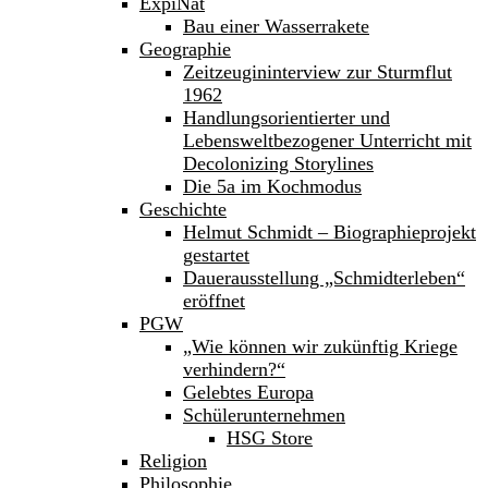
ExpiNat
Bau einer Wasserrakete
Geographie
Zeitzeugininterview zur Sturmflut
1962
Handlungsorientierter und
Lebensweltbezogener Unterricht mit
Decolonizing Storylines
Die 5a im Kochmodus
Geschichte
Helmut Schmidt – Biographieprojekt
gestartet
Dauerausstellung „Schmidterleben“
eröffnet
PGW
„Wie können wir zukünftig Kriege
verhindern?“
Gelebtes Europa
Schülerunternehmen
HSG Store
Religion
Philosophie