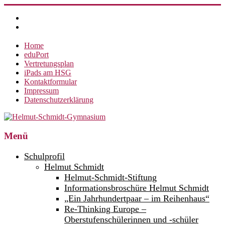
Zum
Inhalt
springen
Home
eduPort
Vertretungsplan
iPads am HSG
Kontaktformular
Impressum
Datenschutzerklärung
Helmut-
Menü
Schmidt-
Schulprofil
Gymnasium
Helmut Schmidt
Helmut-Schmidt-Stiftung
360°
weltoffen.
Informationsbroschüre Helmut Schmidt
„Ein Jahrhundertpaar – im Reihenhaus“
Re-Thinking Europe –
Oberstufenschülerinnen und -schüler