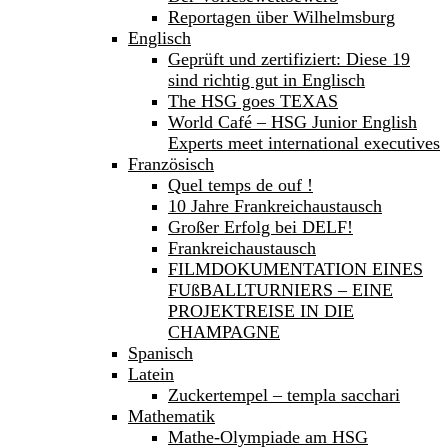
Reportagen über Wilhelmsburg
Englisch
Geprüft und zertifiziert: Diese 19
sind richtig gut in Englisch
The HSG goes TEXAS
World Café – HSG Junior English
Experts meet international executives
Französisch
Quel temps de ouf !
10 Jahre Frankreichaustausch
Großer Erfolg bei DELF!
Frankreichaustausch
FILMDOKUMENTATION EINES
FUßBALLTURNIERS – EINE
PROJEKTREISE IN DIE
CHAMPAGNE
Spanisch
Latein
Zuckertempel – templa sacchari
Mathematik
Mathe-Olympiade am HSG