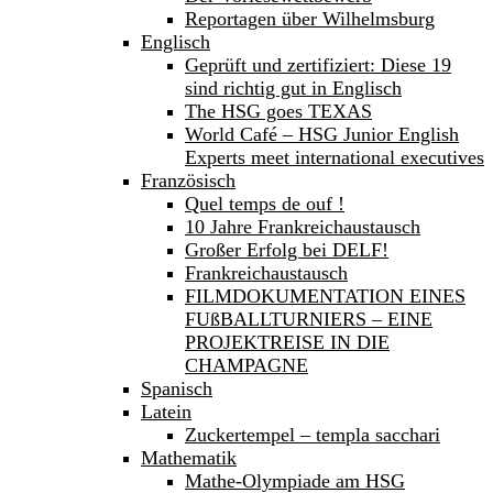
Reportagen über Wilhelmsburg
Englisch
Geprüft und zertifiziert: Diese 19
sind richtig gut in Englisch
The HSG goes TEXAS
World Café – HSG Junior English
Experts meet international executives
Französisch
Quel temps de ouf !
10 Jahre Frankreichaustausch
Großer Erfolg bei DELF!
Frankreichaustausch
FILMDOKUMENTATION EINES
FUßBALLTURNIERS – EINE
PROJEKTREISE IN DIE
CHAMPAGNE
Spanisch
Latein
Zuckertempel – templa sacchari
Mathematik
Mathe-Olympiade am HSG