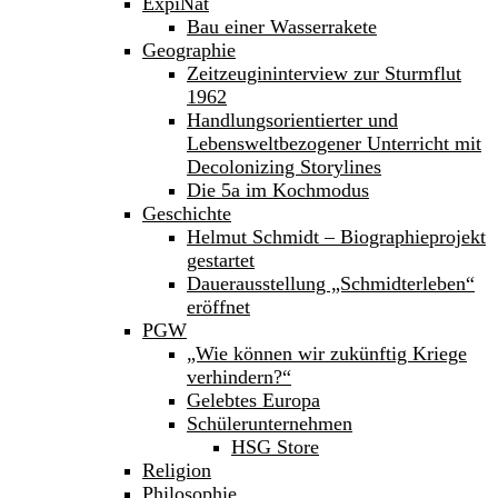
ExpiNat
Bau einer Wasserrakete
Geographie
Zeitzeugininterview zur Sturmflut
1962
Handlungsorientierter und
Lebensweltbezogener Unterricht mit
Decolonizing Storylines
Die 5a im Kochmodus
Geschichte
Helmut Schmidt – Biographieprojekt
gestartet
Dauerausstellung „Schmidterleben“
eröffnet
PGW
„Wie können wir zukünftig Kriege
verhindern?“
Gelebtes Europa
Schülerunternehmen
HSG Store
Religion
Philosophie