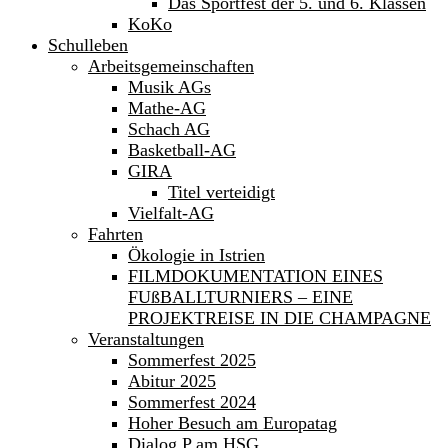
Das Sportfest der 5. und 6. Klassen
KoKo
Schulleben
Arbeitsgemeinschaften
Musik AGs
Mathe-AG
Schach AG
Basketball-AG
GIRA
Titel verteidigt
Vielfalt-AG
Fahrten
Ökologie in Istrien
FILMDOKUMENTATION EINES
FUßBALLTURNIERS – EINE
PROJEKTREISE IN DIE CHAMPAGNE
Veranstaltungen
Sommerfest 2025
Abitur 2025
Sommerfest 2024
Hoher Besuch am Europatag
Dialog P am HSG