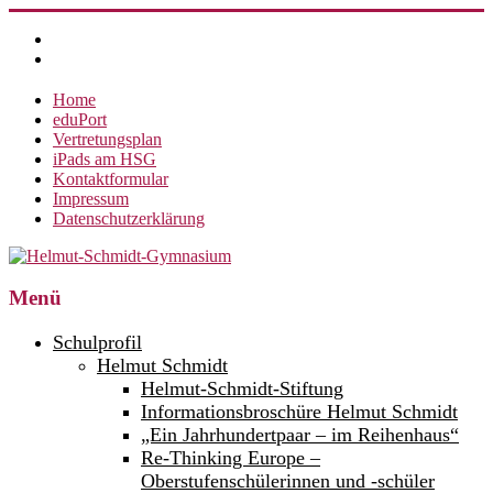
Zum
Inhalt
springen
Home
eduPort
Vertretungsplan
iPads am HSG
Kontaktformular
Impressum
Datenschutzerklärung
Helmut-
Menü
Schmidt-
Schulprofil
Gymnasium
Helmut Schmidt
Helmut-Schmidt-Stiftung
360°
weltoffen.
Informationsbroschüre Helmut Schmidt
„Ein Jahrhundertpaar – im Reihenhaus“
Re-Thinking Europe –
Oberstufenschülerinnen und -schüler